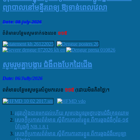
ព្យាបាលនៅមន្ទីរពេទ្យ ឱ្យទាន់ពេលវេលា
Date: 08-July
-
2026
ព័ត៌មាន​បន្ថែម​សូម​ទាក់ទង​លេខ​
១១៥
សូមរួមគ្នាបង្ការ ជំងឺពងបែកដៃជើង
Date: 06/Jully/2026
ពត៌មានបន្ថែមសូមទូរស័ព្ទមកលេខ
១១៥
(ដោយមិនគិតថ្លៃ)។
រដូវភ្លៀងបានមកដល់ហេីយ​ សូមបងប្អូនរួមគ្នាបង្ការជំងឺគ្រុនឈាម
សេចក្តីប្រកាសព័ត៌មាន ស្តីពីការការពារខ្លួន ពីការឆ្លងជំងឺកូវីដ-១៩
បំប្លែងថ្មី NB.1.8.1
សេចក្តីប្រកាសព័ត៌មាន ស្តីពីការការពារខ្លួន ពីការឆ្លងជំងឺអេបូឡា
(Ebola)