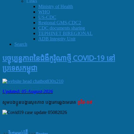
Links
Ministry of Health
WHO
US-CDC
Regional GMS-CDC2
CDC documents sharing
TEPHINET BIREGIONAL
ADB Integrity Unit
Search
បច្ចុប្បន្នភាពនៃជំងឺកូរ៉ូណាថ្មី COVID-19 នៅ
ប្រទេសកម្ពុជា
Updated: 05-August-2026
សូមបងប្អូនបង្ការសុខភាព​ បង្ការ​ការឆ្លងមេរោគ​
កូវីដ-១៩
>>
|
>>
Poster
វិដេអូអប់រំខ្លី័