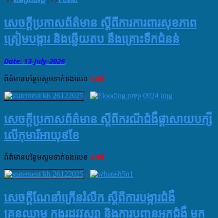
សេចក្តីប្រកាសព័ត៌មាន ស្តីពីការការពារសុខភាព
ត្រៀមបង្ការ និងឆ្លើយតប នឹងគ្រោះទឹកជំនន់
Date: 13-July
-
2026
ព័ត៌មាន​បន្ថែម​សូម​ទាក់ទង​លេខ​
១១៥
សេចក្តីប្រកាសព័ត៌មាន ស្តីពីករណីជំងឺផ្តាសាយបក្សី
លើកុមារីអាយុ៩ខែ
ព័ត៌មាន​បន្ថែម​សូម​ទាក់ទង​លេខ​
១១៥
សេចក្ដីណែនាំក្រើនរំលឹក ស្ដីពីការបង្ការជំងឺ
គ្រុនឈាម ក្នុងរដូវវស្សា និងការបញ្ជូនអ្នកជំងឺ មក