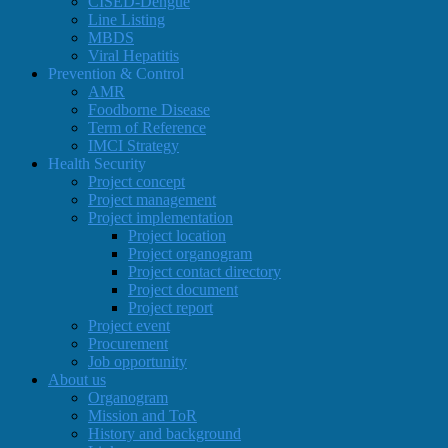
CISED-Dengue
Line Listing
MBDS
Viral Hepatitis
Prevention & Control
AMR
Foodborne Disease
Term of Reference
IMCI Strategy
Health Security
Project concept
Project management
Project implementation
Project location
Project organogram
Project contact directory
Project document
Project report
Project event
Procurement
Job opportunity
About us
Organogram
Mission and ToR
History and background