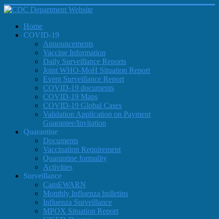
Home
COVID-19
Announcements
Vaccine Information
Daily Surveillance Reports
Joint WHO-MoH Situation Report
Event Surveillance Report
COVID-19 documents
COVID-19 Maps
COVID-19 Global Cases
Validation Application on Payment
Guarantee/Invitation
Quarantine
Documents
Vaccination Requirement
Quarantine formality
Activities
Surveillance
CamEWARN
Monthly Influenza bulletins
Influenza Surveillance
MPOX Situation Report