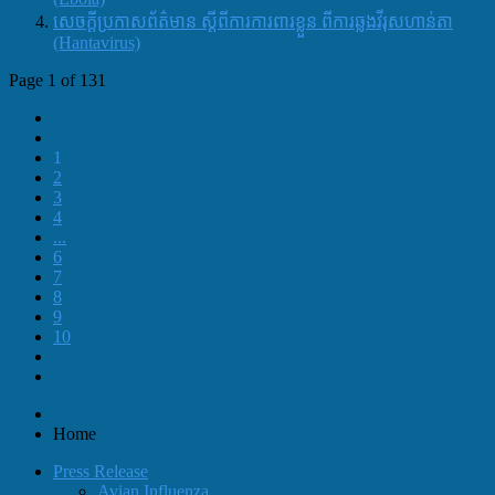
សេចក្តីប្រកាសព័ត៌មាន ស្តីពីការការពារខ្លួន ពីការឆ្លងវីរុសហាន់តា
(Hantavirus)
Page 1 of 131
1
2
3
4
...
6
7
8
9
10
Home
Press Release
Avian Influenza