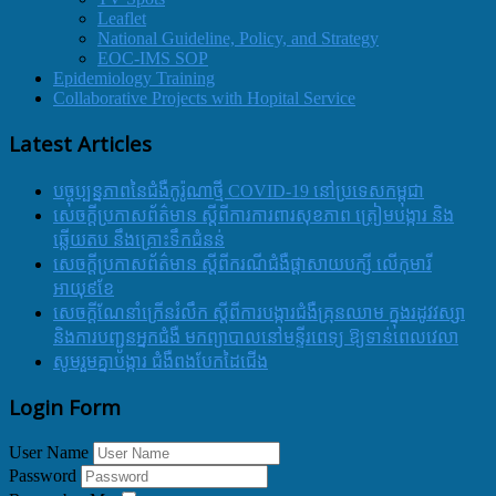
Leaflet
National Guideline, Policy, and Strategy
EOC-IMS SOP
Epidemiology Training
Collaborative Projects with Hopital Service
Latest Articles
បច្ចុប្បន្នភាពនៃជំងឺកូរ៉ូណាថ្មី COVID-19 នៅប្រទេសកម្ពុជា
សេចក្តីប្រកាសព័ត៌មាន ស្តីពីការការពារសុខភាព ត្រៀមបង្ការ និង
ឆ្លើយតប នឹងគ្រោះទឹកជំនន់
សេចក្តីប្រកាសព័ត៌មាន ស្តីពីករណីជំងឺផ្តាសាយបក្សី លើកុមារី
អាយុ៩ខែ
សេចក្ដីណែនាំក្រើនរំលឹក ស្ដីពីការបង្ការជំងឺគ្រុនឈាម ក្នុងរដូវវស្សា
និងការបញ្ជូនអ្នកជំងឺ មកព្យាបាលនៅមន្ទីរពេទ្យ ឱ្យទាន់ពេលវេលា
សូមរួមគ្នាបង្ការ ជំងឺពងបែកដៃជើង
Login Form
User Name
Password