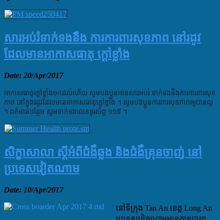
សារអប់រំទាក់ទងនឹង ការការពារសុខភាព នៅរដូវ
ដែលមានអាកាសធាតុ ក្តៅខ្លាំង
Date: 20/Apr/2017
អាកាសធាតុក្តៅខ្លាំងមកដល់ហើយ សូមបងប្អូនអានសារអប់រំ ទាក់ទងនឹងការការពារសុខ
ភាព នៅក្នុងរដូវដែលមានអាកាសធាតុក្តៅខ្លាំង ។ សូមបងប្អូនការពារសុខភាពឲ្យបានល្អ
។ ពត៌មានបន្ថែម សូមទាក់ទងលេខទូរស័ព្ទ ១១៥ ។
សិក្ខាសាលា ស្តីអំពីជំងឺឆ្លង និងជំងឺគ្រុនចាញ់ នៅ
ប្រទេសវៀតណាម
Date: 10/Apr/2017
នៅទីក្រុង Tan An ខេត្ត Long An
ប្រទេសវៀតណាមមានការប្រារព