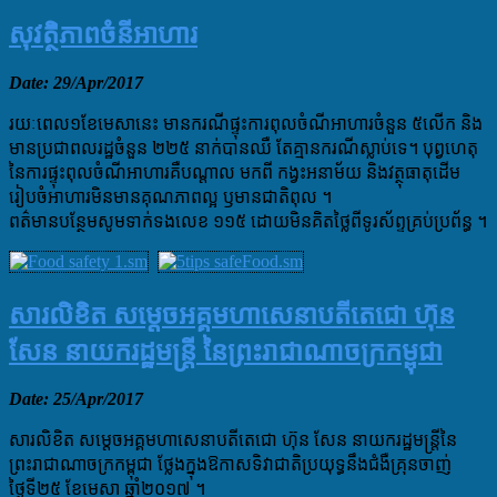
សុវត្ថិភាពចំនីអាហារ
Date: 29/Apr/2017
រយៈពេល១ខែមេសានេះ មានករណីផ្ទុះការពុលចំណីអាហារចំនួន ៥លើក និង
មានប្រជាពលរដ្ឋចំនួន ២២៥ នាក់បានឈឺ តែគ្មានករណីស្លាប់ទេ។ បុព្វហេតុ
នៃការផ្ទុះពុលចំណីអាហារគឺបណ្តាល មកពី កង្វះអនាម័យ និងវត្ថុធាតុដើម
រៀបចំអាហារមិនមានគុណភាពល្អ ឫមានជាតិពុល ។
ពត៌មានបន្ថែមសូមទាក់ទងលេខ ១១៥ ដោយមិនគិតថ្លៃពីទូរស័ព្ទគ្រប់ប្រព័ន្ធ ។
សារលិខិត សម្តេចអគ្គមហាសេនាបតីតេជោ ហ៊ុន
សែន នាយករដ្ឋមន្រ្តី នៃព្រះរាជាណាចក្រកម្ពុជា
Date: 25/Apr/2017
សារលិខិត សម្តេចអគ្គមហាសេនាបតីតេជោ ហ៊ុន សែន នាយករដ្ឋមន្រ្តីនៃ
ព្រះរាជាណាចក្រកម្ពុជា ថ្លែងក្នុងឱកាសទិវាជាតិប្រយុទ្ធនឹងជំងឺគ្រុនចាញ់
ថ្ងៃទី២៥ ខែមេសា ឆ្នាំ២០១៧ ។