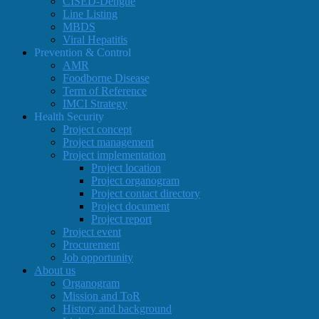
CISED-Dengue
Line Listing
MBDS
Viral Hepatitis
Prevention & Control
AMR
Foodborne Disease
Term of Reference
IMCI Strategy
Health Security
Project concept
Project management
Project implementation
Project location
Project organogram
Project contact directory
Project document
Project report
Project event
Procurement
Job opportunity
About us
Organogram
Mission and ToR
History and background