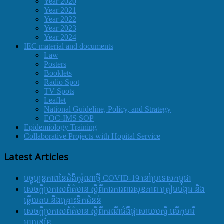
Year 2020
Year 2021
Year 2022
Year 2023
Year 2024
IEC material and documents
Law
Posters
Booklets
Radio Spot
TV Spots
Leaflet
National Guideline, Policy, and Strategy
EOC-IMS SOP
Epidemiology Training
Collaborative Projects with Hopital Service
Latest Articles
បច្ចុប្បន្នភាពនៃជំងឺកូរ៉ូណាថ្មី COVID-19 នៅប្រទេសកម្ពុជា
សេចក្តីប្រកាសព័ត៌មាន ស្តីពីការការពារសុខភាព ត្រៀមបង្ការ និង
ឆ្លើយតប នឹងគ្រោះទឹកជំនន់
សេចក្តីប្រកាសព័ត៌មាន ស្តីពីករណីជំងឺផ្តាសាយបក្សី លើកុមារី
អាយុ៩ខែ