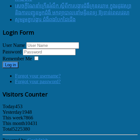
សេចក្ដីណែនាំក្រើនរំលឹក ស្ដីពីការបង្ការជំងឺគ្រុនឈាម ក្នុងរដូវវស្សា
និងការបញ្ជូនអ្នកជំងឺ មកព្យាបាលនៅមន្ទីរពេទ្យ ឱ្យទាន់ពេលវេលា
សូមរួមគ្នាបង្ការ ជំងឺពងបែកដៃជើង
Login Form
User Name
Password
Remember Me
Log in
Forgot your username?
Forgot your password?
Visitors Counter
Today
453
Yesterday
1948
This week
7866
This month
10431
Total
5225380