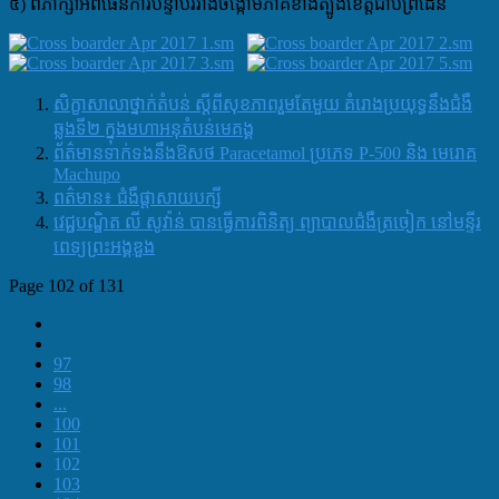
៥) ពិភាក្សាអំពីផែនការបន្ទាប់រវាងចង្កោមភាគខាងត្បូងខេត្តជាប់ព្រំដែន
សិក្ខាសាលាថ្នាក់តំបន់ ស្តីពីសុខភាពរួមតែមួយ គំរោងប្រយុទ្ធនឹងជំងឺ
ឆ្លងទី២ ក្នុងមហាអនុតំបន់មេគង្គ
ព័ត៌មានទាក់ទងនឹងឱសថ​ Paracetamol ប្រភេទ​ P-500 និង មេរោគ
Machupo
ពត៌មាន៖ ជំងឺផ្តាសាយបក្សី
វេជ្ជបណ្ឌិត លី សូវ៉ាន់ បានធ្វើការពិនិត្យ ព្យាបាលជំងឺត្រចៀក នៅមន្ទីរ
ពេទ្យព្រះអង្គឌួង
Page 102 of 131
97
98
...
100
101
102
103