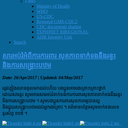
Links
Ministry of Health
WHO
US-CDC
Regional GMS-CDC2
CDC documents sharing
TEPHINET BIREGIONAL
ADB Integrity Unit
Search
សារអប់រំអំពីការការពារ សុខភាពទាក់ទងនឹងរន្ទះ
និងការសង្គ្រោះបឋម
Date:
26/Apr/2017 | Updated:
04/May/2017
រដូវភ្លៀងឈានចូលមកដល់ហើយ បងប្អូនអាចរងគ្រោះគ្រោះថ្នាក់
ដោយសារន្ទះ សូមអានសារអប់រំទាក់ទងការការពារសុខភាពទាក់ទងនឹងរន្ទះ
និងការសង្គ្រោះបឋម ។ សូមបងប្អូនការពារសុខភាពឲ្យបានល្អ
និងជួយសង្គ្រោះបឋមដល់អ្នករងគ្រោះ ។ ពត៌មានបន្ថែមសូមទាក់ទងលេខ
ទូរស័ព្ទ ១១៥ ។