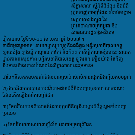
សិក្ខាសាលា ស្តីអំពីជំងឺឆ្លង និងជំងឺ
គ្រុនចាញ់តាមព្រំដែន សំរាប់ចង្កោម
ខេត្តភាគខាងត្បូង នៃ
ព្រះរាជាណាចក្រកម្ពុជា និង
សាធារណរដ្ឋសង្គមនិយម
វៀតណាម ថ្ងៃទី១០-១១ ខែ មេសា ឆ្នាំ ២០១៧ ។
ភាគីកម្ពុជារួមមានៈ នាយកដ្ឋានប្រយុទ្ធនឹងជំងឺឆ្លង មន្ទីរសុខាភិបាលខេត្ត
ស្វាយរៀង ត្បូងឃ្មុំ កណ្តាល តាកែវ និងកំពត ភាគីវៀតណាមរួំមមានៈ នាយក
ដ្ឋានការពារសុខភាព មន្ទីរសុខាភិបាលខេត្ត ឡុងអាន គៀនយ៉ាង តៃនិញ
និងអានយ៉ាងគោលបំណងនៃសិក្ខាសាលានេះរួមមាន៖
១)ចែករំលែកកឧបករណ៍ដែលមានស្រាប់ សំរាប់ការអង្កេតនិងឆ្លើយតមបន្ទាន់
២) ចែករំលែកករបាយការណ៏តាមដានជំងឺនិងបញ្ហាសុខភាព សាធារណៈ
ដែលកើតឡើងនៅតាមព្រំដែន
៣) ចែករំលែកបទពិសោធន៍នៃការត្រួតពិនិត្យនិងបង្ការជំងឺឆ្លងរួមទាំងបញ្ហា
ប្រឈម
៤) ចែករំលែកការងារចតាឡីស័ក នៅតាមច្រកព្រំដែន