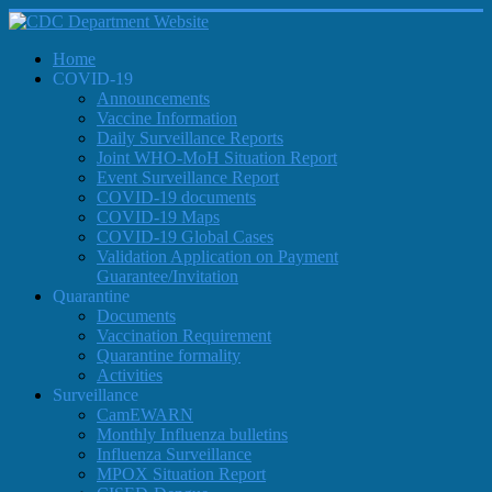
Home
COVID-19
Announcements
Vaccine Information
Daily Surveillance Reports
Joint WHO-MoH Situation Report
Event Surveillance Report
COVID-19 documents
COVID-19 Maps
COVID-19 Global Cases
Validation Application on Payment
Guarantee/Invitation
Quarantine
Documents
Vaccination Requirement
Quarantine formality
Activities
Surveillance
CamEWARN
Monthly Influenza bulletins
Influenza Surveillance
MPOX Situation Report