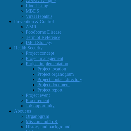
CISED-Dengue
Line Listing
MBDS
Viral Hepatitis
Prevention & Control
AMR
Foodborne Disease
Term of Reference
IMCI Strategy
Health Security
Project concept
Project management
Project implementation
Project location
Project organogram
Project contact directory
Project document
Project report
Project event
Procurement
Job opportunity
About us
Organogram
Mission and ToR
History and background