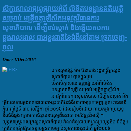
សិក្ខាសាលាផ្សព្វផ្សាយអំពី លិខិតបទដ្ឋានគតិយុត្តិ
សម្រាប់ មន្ត្រីចត្តាឡីស័កអនុវត្តវិធានការ
សុខាភិបាល ដើម្បីទប់ស្កាត់ និងឆ្លើយតបការ
ឆ្លងរាលដាល ជាអន្តរជាតិនៃជំងឺនៅតាម ច្រកចេញ-
ចូល
Date: 1/Dec/2016
ឯ
កឧត្តមវេជ្ជ. ម៉ម ប៊ុនហេង រដ្ឋមន្ត្រីក្រសួង
សុខាភិបាល បានចួលរួម
បើកសិក្ខាសាលាផ្សព្វផ្សាយអំពីលិខិត
បទដ្ឋានគតិយុត្តិ សម្រាប់ មន្ត្រីចត្តាឡីស័ក
អនុវត្តវិធានការសុខាភិបាល ដើម្បីទប់ស្កាត់ និង
ឆ្លើយតបការឆ្លងរាលដាលជាអន្តរជាតិនៃជំងឺនៅតាមច្រកចេញ-ចូល រាជធានី
ភ្នំពេញថ្ងៃទី ៣០ ខែវិច្ឆិកា ឆ្នាំ២០១៦ ដែលរៀបចំដោយ នាយកដ្ឋានប្រយុទ្ធ
នឹងជំងឺឆ្លង ក្រោមការជំនួយឧបត្ថម្ភពីធនាគា រអភិវឌ្ឍន៏អាស៊ី ។​
យុទ្ធសាស្រ្តរបស់ក្រសួងសុខាភិបាល កំណត់ឲ្យនាយកដ្ឋានប្រយុទ្ធនឹង ជំងឺឆ្លង
ត្រូវតែអនុវត្តឱ្យបានខ្ជាប់ខ្ជួនតាមច្បាប់សុខភាពអន្តរជាតិ ឆ្នាំ២០០៥