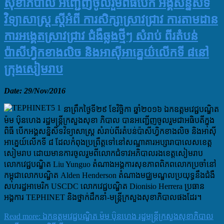
សុខាភិបាល អញ្ជើញចូលរួមពិធីបើក ​អង្គសន្និសីទ
វិទ្យាសាស្រ្ត ស្តីអំពី ការសិក្សាស្រាវជ្រាវ ការតាមដាន
ការអង្គេតស្រាវជ្រាវ ជំងឺឆ្លងថ្មីៗ សំរាប់ ពីរតំបន់
ប៉ាសីហ្វិកខាងលិច និងអាស៊ីអាគ្នេយ៌​លើកទី ៨​នៅ
ក្រុងសៀមរាប
Date: 29/Nov/2016
នាព្រឹកថ្ងៃទី២៩​ ខែវិច្ឆិកា​ ឆ្នាំ២០១៦​ ឯកឧត្តមវេជ្ជបណ្ឌិត
ម៉ម បុ៝នហេង រដ្ឋមន្ត្រីក្រសួងសុខា​ ភិបាល​ បានអញ្ជើញចូលរួមជាអធិបតីក្នុង
ពិធី​ បើក​អង្គសន្និសីទវិទ្យាសាស្រ្ត សំរាប់ពីរតំបន់ប៉ាសីហ្វិកខាងលិច និងអាស៊ី
អាគ្នេយ៍​លើកទី ៨​ ដែលកំពុងប្រព្រឹត្តទៅនៅសណ្ឋាគារអប្សារាបាលេសខេត្ត
សៀមរាប​ ដោយមានការចូលរួមពីលោកជំទាវអភិបាលរងខេត្តសៀមរាប​
លោកវេជ្ជបណ្ឌិត Liu Yunguo ​តំណាងអង្គការ​សុខភាពពិភពលោកប្រចាំនៅ
កម្ពុជា​លោក​បណ្ឌិត Alden Henderson តំណាងមជ្ឈមណ្ឌលប្រយុទ្ធនឹងជំងឺ
សហរដ្ឋអាមេរិក USCDC​ លោកវេជ្ជបណ្ឌិត Dionisio Herrera​ ប្រធាន
អង្គការ TEPHINET​ និងថ្នាក់ដឹកនាំ-មន្ត្រីក្រសួងសុខាភិបាលផងដែរ។
Read more: ឯកឧត្តមវេជ្ជបណ្ឌិត ម៉ម បុ៝នហេង រដ្ឋមន្ត្រីក្រសួង​សុខាភិបាល