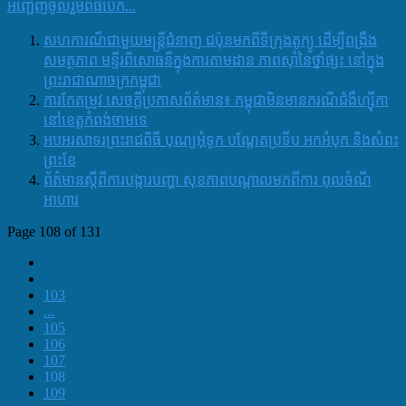
អញ្ជើញចូលរួមពិធីបើក...
សហការណ៏ជាមួយមន្រ្តីជំនាញ ជប៉ុនមកពីទីក្រុងតូក្យូ ដើម្បីពង្រឹង
សមត្ថភាព មន្ទីរពិសោធន៏ក្នុងការតាមដាន ភាពស៊ាំនៃថ្នាំផ្សះ នៅក្នុង
ព្រះរាជាណាចក្រកម្ពុជា
ការកែតម្រូវ សេចក្តីប្រកាសព័ត៌មាន៖ កម្ពុជាមិនមានករណីជំងឺហ្ស៊ីកា
នៅខេត្តកំពង់ចាមទេ
អបអរសាទរព្រះរាជពិធី បុណ្យអុំទូក​ បណ្តែតប្រទីប​ អកអំបុក​ និងសំពះ
ព្រះខែ
ព័ត៌មានស្តីពីការបង្ការបញ្ហា សុខភាពបណ្តាលមកពីការ ពុលចំណី
អាហារ
Page 108 of 131
103
...
105
106
107
108
109