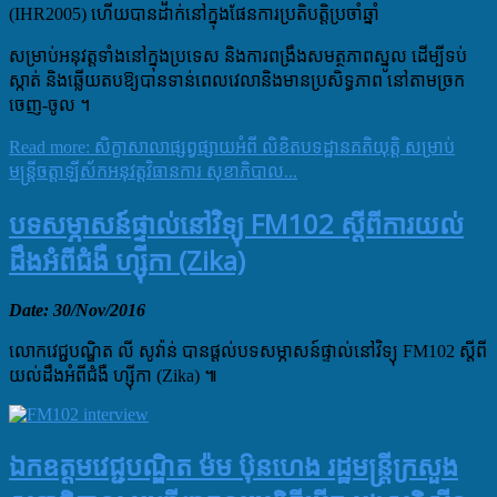
(IHR2005) ហើយបានដាក់នៅក្នុងផែនការប្រតិបត្តិប្រចាំឆ្នាំ
សម្រាប់អនុវត្តទាំងនៅក្នុងប្រទេស និងការពង្រឹងសមត្ថភាពស្នូល ដើម្បីទប់
ស្កាត់ និងឆ្លើយតបឱ្យបានទាន់ពេលវេលានិងមានប្រសិទ្ធភាព នៅតាមច្រក
ចេញ-ចូល ។
Read more: សិក្ខាសាលាផ្សព្វផ្សាយអំពី លិខិតបទដ្ឋានគតិយុត្តិ សម្រាប់
មន្ត្រីចត្តាឡីស័កអនុវត្តវិធានការ សុខាភិបាល...
បទសម្ភាសន៍ផ្ទាល់នៅវិទ្យុ FM102 ស្តីពីការយល់
ដឹងអំពីជំងឺ ហ្សុីកា (Zika)
Date: 30/Nov/2016
លោកវេជ្ជបណ្ឌិត លី សូវ៉ាន់ បានផ្តល់បទសម្ភាសន៍ផ្ទាល់នៅវិទ្យុ FM102 ស្តីពី
យល់ដឹងអំពីជំងឺ ហ្សុីកា (Zika) ៕
ឯកឧត្តមវេជ្ជបណ្ឌិត ម៉ម បុ៝នហេង រដ្ឋមន្ត្រីក្រសួង​