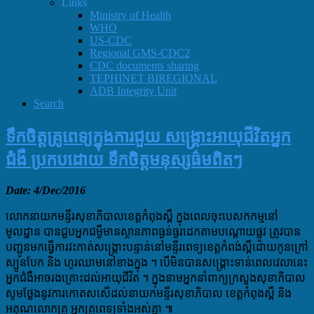
Links
Ministry of Health
WHO
US-CDC
Regional GMS-CDC2
CDC documents sharing
TEPHINET BIREGIONAL
ADB Integrity Unit
Search
ទឹកចិត្តគ្រូពេទ្យក្នុងការជួយ សង្គ្រោះអាយុជីវិតអ្នក
ជំងឺ ប្រកបដោយ ទឹកចិត្តមនុស្សធ៌មពិតៗ
Date: 4/Dec/2016
លោកនាយកមន្ទីរសុខាភិបាលខេត្តកំពុងស្ពឺ ក្នុងពេលចុះបេសកកម្មនៅ
មូលដ្ឋាន បានជួបអ្នកជម្ងឺមានស្ថានភាពធ្ងន់ធ្ងរដេកតាមបណ្តោយផ្លូវ ត្រូវបាន
បញ្ជូនមកធ្វើការវះកាត់សង្គ្រោះបន្ទាន់នៅមន្ទីរពេទ្យខេត្តកំពង់ស្ពឺដោយកូនក្រៅ
ស្បូនបែក និង ហូរឈាមនៅខាងក្នុង ។ បើមិនបានសង្រ្គោះទាន់ពេលវេលានេះ
អ្នកជំងឺអាចរងគ្រោះដល់អាយុជីវិត ។ ក្នុងនាមអ្នកនាំពាក្យក្រសួងសុខាភិបាល
សូមថ្លែងនូវការកោតសសើដល់នាយកមន្ទីរសុខាភិបាល ខេត្តកំពុងស្ពឺ និង
អគុណលោកគ្រូ អ្នកគ្រូពេទ្យទាំងអស់គ្នា ៕