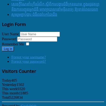
សេចក្ដីណែនាំក្រើនរំលឹក ស្ដីពីការបង្ការជំងឺគ្រុនឈាម ក្នុងរដូវវស្សា
និងការបញ្ជូនអ្នកជំងឺ មកព្យាបាលនៅមន្ទីរពេទ្យ ឱ្យទាន់ពេលវេលា
សូមរួមគ្នាបង្ការ ជំងឺពងបែកដៃជើង
Login Form
User Name
Password
Remember Me
Log in
Forgot your username?
Forgot your password?
Visitors Counter
Today
405
Yesterday
1502
This week
9320
This month
11885
Total
5226834
Powered by
CoalaWeb