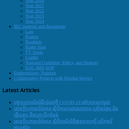
Year 2020
Year 2021
Year 2022
Year 2023
Year 2024
IEC material and documents
Law
Posters
Booklets
Radio Spot
TV Spots
Leaflet
National Guideline, Policy, and Strategy
EOC-IMS SOP
Epidemiology Training
Collaborative Projects with Hopital Service
Latest Articles
បច្ចុប្បន្នភាពនៃជំងឺកូរ៉ូណាថ្មី COVID-19 នៅប្រទេសកម្ពុជា
សេចក្តីប្រកាសព័ត៌មាន ស្តីពីការការពារសុខភាព ត្រៀមបង្ការ និង
ឆ្លើយតប នឹងគ្រោះទឹកជំនន់
សេចក្តីប្រកាសព័ត៌មាន ស្តីពីករណីជំងឺផ្តាសាយបក្សី លើកុមារី
អាយុ៩ខែ