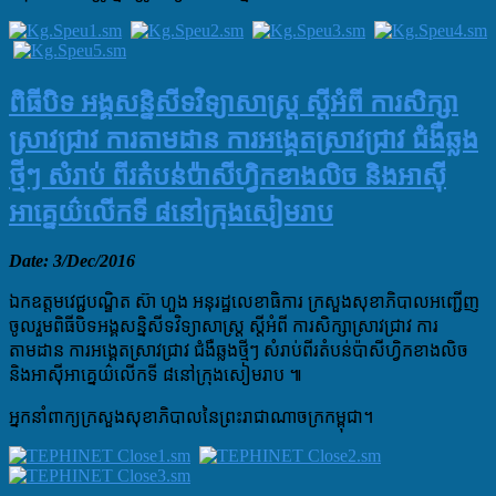
ពិធីបិទ ​អង្គសន្និសីទវិទ្យាសាស្រ្ត ស្តីអំពី ការសិក្សា
ស្រាវជ្រាវ ការតាមដាន ការអង្គេតស្រាវជ្រាវ ជំងឺឆ្លង
ថ្មីៗ សំរាប់ ពីរតំបន់ប៉ាសីហ្វិកខាងលិច និងអាស៊ី
អាគ្នេយ៌​លើកទី ៨​នៅក្រុងសៀមរាប
Date: 3/Dec/2016
ឯកឧត្តមវេជ្ជបណ្ឌិត ស៊ា ហួង អនុរដ្ឋលេខាធិការ ក្រសួង​សុខាភិបាលអញ្ជើញ
ចូលរួមពិធីបិទ​អង្គសន្និសីទវិទ្យាសាស្រ្ត ស្តីអំពី ការសិក្សាស្រាវជ្រាវ ការ
តាមដាន ការអង្គេតស្រាវជ្រាវ ជំងឺឆ្លងថ្មីៗ សំរាប់ពីរតំបន់ប៉ាសីហ្វិកខាងលិច
និងអាស៊ីអាគ្នេយ៌​លើកទី ៨​នៅក្រុងសៀមរាប ៕
អ្នកនាំពាក្យក្រសួងសុខាភិបាលនៃព្រះរាជាណាចក្រកម្ពុជា។