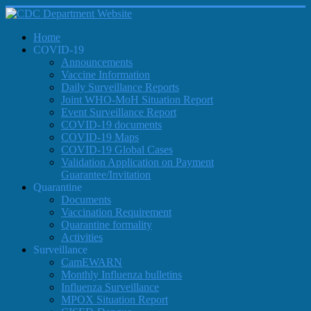
Home
COVID-19
Announcements
Vaccine Information
Daily Surveillance Reports
Joint WHO-MoH Situation Report
Event Surveillance Report
COVID-19 documents
COVID-19 Maps
COVID-19 Global Cases
Validation Application on Payment
Guarantee/Invitation
Quarantine
Documents
Vaccination Requirement
Quarantine formality
Activities
Surveillance
CamEWARN
Monthly Influenza bulletins
Influenza Surveillance
MPOX Situation Report