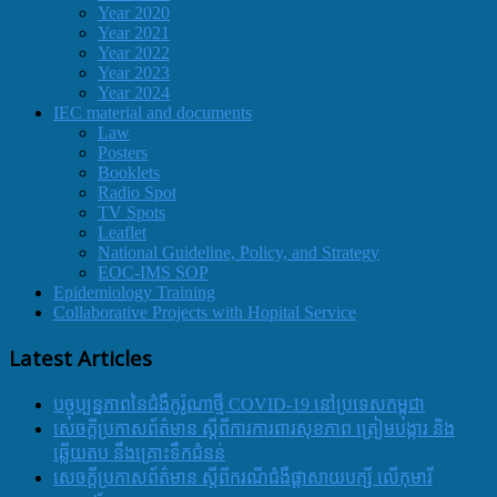
Year 2020
Year 2021
Year 2022
Year 2023
Year 2024
IEC material and documents
Law
Posters
Booklets
Radio Spot
TV Spots
Leaflet
National Guideline, Policy, and Strategy
EOC-IMS SOP
Epidemiology Training
Collaborative Projects with Hopital Service
Latest Articles
បច្ចុប្បន្នភាពនៃជំងឺកូរ៉ូណាថ្មី COVID-19 នៅប្រទេសកម្ពុជា
សេចក្តីប្រកាសព័ត៌មាន ស្តីពីការការពារសុខភាព ត្រៀមបង្ការ និង
ឆ្លើយតប នឹងគ្រោះទឹកជំនន់
សេចក្តីប្រកាសព័ត៌មាន ស្តីពីករណីជំងឺផ្តាសាយបក្សី លើកុមារី