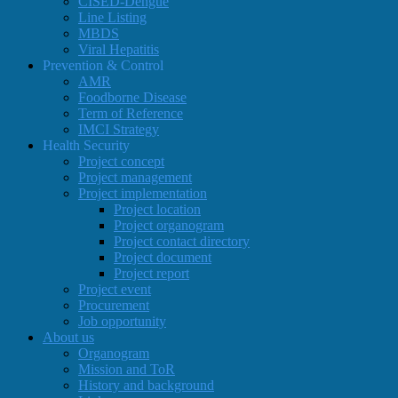
CISED-Dengue
Line Listing
MBDS
Viral Hepatitis
Prevention & Control
AMR
Foodborne Disease
Term of Reference
IMCI Strategy
Health Security
Project concept
Project management
Project implementation
Project location
Project organogram
Project contact directory
Project document
Project report
Project event
Procurement
Job opportunity
About us
Organogram
Mission and ToR
History and background