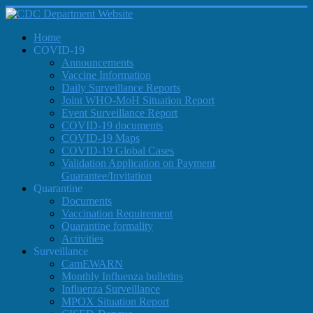
Home
COVID-19
Announcements
Vaccine Information
Daily Surveillance Reports
Joint WHO-MoH Situation Report
Event Surveillance Report
COVID-19 documents
COVID-19 Maps
COVID-19 Global Cases
Validation Application on Payment
Guarantee/Invitation
Quarantine
Documents
Vaccination Requirement
Quarantine formality
Activities
Surveillance
CamEWARN
Monthly Influenza bulletins
Influenza Surveillance
MPOX Situation Report