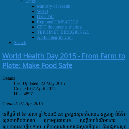
Links
Ministry of Health
WHO
US-CDC
Regional GMS-CDC2
CDC documents sharing
TEPHINET BIREGIONAL
ADB Integrity Unit
Search
World Health Day 2015 - From Farm to
Plate: Make Food Safe
Details
Last Updated: 22 May 2015
Created: 07 April 2015
Hits: 4897
Created: 07-Apr-2015
នៅថ្ងៃទី ៧ ខែ មេសា ឆ្នាំ ២០១៥ នេះ ក្រសួងសុខាភិបាលបានប្រារព្ធ ពិធីទិវា
សុខភាពពិភពលោក ក្រោមប្រធានបទ សុវត្ថិភាពចំណីអាហារ ។
សូមអានសេចក្តីប្រកាស ពត៌មានរួមរវាងក្រសួងសុខាភិបាល និងអង្គការសុខ