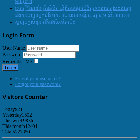
អាយុ៩ខែ
សេចក្ដីណែនាំក្រើនរំលឹក ស្ដីពីការបង្ការជំងឺគ្រុនឈាម ក្នុងរដូវវស្សា
និងការបញ្ជូនអ្នកជំងឺ មកព្យាបាលនៅមន្ទីរពេទ្យ ឱ្យទាន់ពេលវេលា
សូមរួមគ្នាបង្ការ ជំងឺពងបែកដៃជើង
Login Form
User Name
Password
Remember Me
Log in
Forgot your username?
Forgot your password?
Visitors Counter
Today
921
Yesterday
1502
This week
9836
This month
12401
Total
5227350