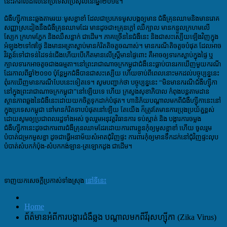
នេះរីករាលដាល
នៅ
ប្រទេសប្រេស៊ីល
នៅ
ឆ្នាំ២០១៤។
ជំងឺ
ហ្ស៊ីកា
នេះ
ឆ្លង
តាម
រយៈ
មូសខ្លា
ខាំ ដែលជាប្រភេទមូសបង្កឲ្យមាន ជំងឺគ្រុនឈាម
និងមានរោគ
សញ្ញាស្រដៀងនឹង
ជំងឺគ្រុនឈាមដែរ
មាន
ដូច
ជា៖គ្រុនក្តៅ ឈឺក្បាល
មាន
កន្ទួល
ក្រហមល
ស្បែក
ក្រហមភ្នែក
និង
ឈឺសន្លាក់ ជាដើម។
ភាគច្រើននៃជំងឺនេះ និងជាសះស្បើយឡើងវិញក្នុង
អំឡុង២ទៅ៧ថ្ងៃ និងមានអត្រាស្លាប់មានកំរិតតិចតួចណាស់។​ មាន​ករណី​តិចតួចបំផុត ដែលអាច
វិវត្តន៍ទៅជាទន់ដៃទន់ជើងហើយបើកើតមានលើស្រ្តីមានផ្ទៃពោះ គឺអាចឲ្យទារកស្លាប់ក្នុងផ្ទៃ ឬ
ក្បាលទារកអាច​តូចជាង​ធម្មតា។នៅ
ព្រះរាជាណាចក្រ​កម្ពុជា
ជំងឺនេះ
ធ្លាប់បានរកឃើញ​​
មួយ
ករណី
ដែរ
កាលពីឆ្នាំ២០១០
ប៉ុន្តែអ្នកជំងឺ​បាន​​
ជា
សះស្បើយ ហើយចាប់ពីពេលនោះ
មក
ដល់បច្ចុប្បន្ន
​នេះ ​
ពុំរកឃើញ
មានករណីបែបនេះ
ទៀតទេ
។ សូមបញ្ជាក់ថា បច្ចុប្បន្ននេះ “មិនមានករណីជំងឺហ្ស៊ីកា
នៅក្នុងព្រះរាជាណាចក្រកម្ពុជា”នៅឡើយទេ ហើយ ក្រសួងសុខាភិបាល កំពុងបន្តតាមដាន
ស្ថានភាពឆ្លងនៃជំងឺនេះដោយយកចិត្តទុកដាក់បំផុត។ ហានិភ័យបណ្តាលមកពីជំងឺហ្ស៊ីកានេះនៅ
ក្នុងប្រទេសកម្ពុជា នៅមានកំរិតទាបបំផុតនៅឡើយ តែយើង ក៏ត្រូវតែមានការប្រុងប្រយ័ត្នខ្ពស់
ដោយសូមឲ្យប្រជាពលរដ្ឋទាំងអស់ ចូលរួមអនុវត្តវិធានការ ទប់ស្កាត់ និង បង្ការការចម្លង
ជំងឺហ្ស៊ីកានេះដូចជាការពារជំងឺគ្រុនឈាមដែរដោយការពារខ្លួនកុំឲ្យមូសខ្លាខាំ ហើយ ចូលរួម
បំបាត់ជម្រកមូសខ្លា ដូចជាធ្វើអនាម័យសំអាតជុំវិញផ្ទះ ការពារកុំឲ្យមានទឹកដក់នៅជុំវិញផ្ទះលុប
បំបាត់សំបកកំប៉ុង-សំបកកង់ឡាន-ត្រឡោកដូង ជាដើម។
ទាញយកសេចក្តីប្រកាស់ទាំងស្រុង
នៅទីនេះ
Home
ព័ត៌មានអំពីការបង្ការជំងឺឆ្លង បណ្តាលមកពីវីរុសហ្ស៊ីកា (Zika Virus)