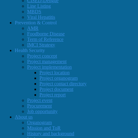
CISED-Dengue
Line Listing
MBDS
Viral Hepatitis
Prevention & Control
AMR
Foodborne Disease
Term of Reference
IMCI Strategy
Health Security
Project concept
Project management
Project implementation
Project location
Project organogram
Project contact directory
Project document
Project report
Project event
Procurement
Job opportunity
About us
Organogram
Mission and ToR
History and background