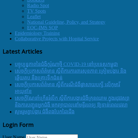
Radio Spot
TV Spots
Leaflet
National Guideline, Policy, and Strategy
EOC-IMS SOP
Epidemiology Training
Collaborative Projects with Hopital Service
Latest Articles
បច្ចុប្បន្នភាពនៃជំងឺកូរ៉ូណាថ្មី COVID-19 នៅប្រទេសកម្ពុជា
សេចក្តីប្រកាសព័ត៌មាន ស្តីពីការការពារសុខភាព ត្រៀមបង្ការ និង
ឆ្លើយតប នឹងគ្រោះទឹកជំនន់
សេចក្តីប្រកាសព័ត៌មាន ស្តីពីករណីជំងឺផ្តាសាយបក្សី លើកុមារី
អាយុ៩ខែ
សេចក្ដីណែនាំក្រើនរំលឹក ស្ដីពីការបង្ការជំងឺគ្រុនឈាម ក្នុងរដូវវស្សា
និងការបញ្ជូនអ្នកជំងឺ មកព្យាបាលនៅមន្ទីរពេទ្យ ឱ្យទាន់ពេលវេលា
សូមរួមគ្នាបង្ការ ជំងឺពងបែកដៃជើង
Login Form
User Name