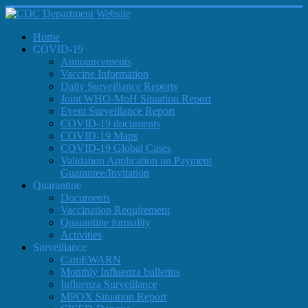
Home
COVID-19
Announcements
Vaccine Information
Daily Surveillance Reports
Joint WHO-MoH Situation Report
Event Surveillance Report
COVID-19 documents
COVID-19 Maps
COVID-19 Global Cases
Validation Application on Payment
Guarantee/Invitation
Quarantine
Documents
Vaccination Requirement
Quarantine formality
Activities
Surveillance
CamEWARN
Monthly Influenza bulletins
Influenza Surveillance
MPOX Situation Report