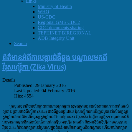
Links
Ministry of Health
WHO
US-CDC
Regional GMS-CDC2
CDC documents sharing
TEPHINET BIREGIONAL
ADB Integrity Unit
Search
ព័ត៌មានអំពីការបង្ការជំងឺឆ្លង បណ្តាលមកពី
វីរុសហ្ស៊ីកា (Zika Virus)
Details
Published: 29 January 2016
Last Updated: 04 February 2016
Hits: 4554
ក្រសួងសុខាភិបាល
នៃព្រះរាជាណាចក្រកម្ពុជា
សូមជម្រាបជូនដល់សាធារណៈជន
ទាំងអស់
ឲ្យបាន ជ្រាប
ថា
ជំងឺហ្ស៊ីកា
(Zika) ជា
ជំងឺ
​ឆ្លង
បង្កដោយ វីរុស
ហ្ស៊ីកា
រកឃើញដំបូងនៅលើសត្វស្វា
ក្នុងឆ្នាំ១៩៤៧ និងលើមនុស្សក្នុងឆ្នាំ១៩៥២ នៅប្រទេស
Uganda
នៃ
ទ្វីបអាហ្វ្រិក។ បន្ទាប់មកជំងឺ
នេះ
​មានការផ្ទុះឡើង
ជា
រប៉េះរប៉ោះ នៅ
ក្នុង
ទ្វីប អាហ្រ្វិក អាមេរិក និងអា
ស៊ី
ប៉ាស៊ីហ្វិក។
បច្ចុប្បន្ននេះ
វីរុស
Zikaកំពុង
រា
ត
ត្បាតនៅប្រទេសក្នុងតំបន់អាមេរិកខាងត្បូងនិងកណ្តាល
ហើយ
ការរា
ត
ត្បាត