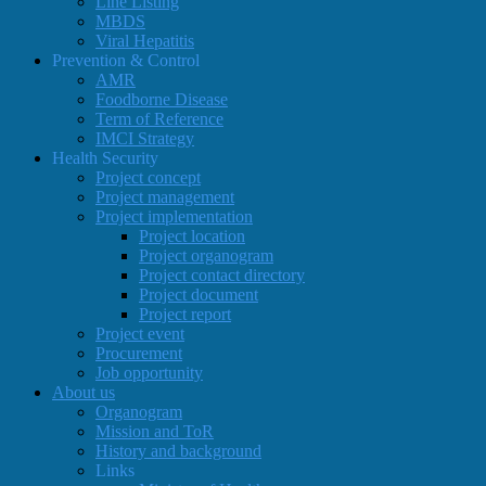
Line Listing
MBDS
Viral Hepatitis
Prevention & Control
AMR
Foodborne Disease
Term of Reference
IMCI Strategy
Health Security
Project concept
Project management
Project implementation
Project location
Project organogram
Project contact directory
Project document
Project report
Project event
Procurement
Job opportunity
About us
Organogram
Mission and ToR
History and background
Links