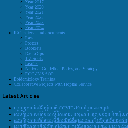
Year 2017
Year 2020
Year 2021
Year 2022
Year 2023
Year 2024
IEC material and documents
Law
Posters
Booklets
Radio Spot
TV Spots
Leaflet
National Guideline, Policy, and Strategy
EOC-IMS SOP
Epidemiology Training
Collaborative Projects with Hopital Service
Latest Articles
បច្ចុប្បន្នភាពនៃជំងឺកូរ៉ូណាថ្មី COVID-19 នៅប្រទេសកម្ពុជា
សេចក្តីប្រកាសព័ត៌មាន ស្តីពីការការពារសុខភាព ត្រៀមបង្ការ និងឆ្លើយ
សេចក្តីប្រកាសព័ត៌មាន ស្តីពីករណីជំងឺផ្តាសាយបក្សី លើកុមារីអាយុ៩ខែ
សេចក្ដីណែនាំក្រើនរំលឹក ស្ដីពីការបង្ការជំងឺគ្រុនឈាម ក្នុងរដូវវស្សា 