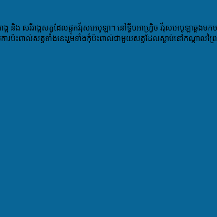
ិង សរីរាង្គសត្វដែលផ្ទុកវីរុសអេបូឡា។ នៅទ្វីបអាហ្វ្រិច វីរុសអេបូឡាឆ្លងមកមនុ
្ថយការប៉ះពាល់សត្វទាំងនេះ​រួមទាំងកុំប៉ះពាល់ជាមួយសត្វដែលស្លាប់នៅកណ្តាលព្រៃ