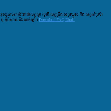
ស្សតាមការប៉ះពាល់សត្វស្វា ស្វាឪ សត្វជ្រឹង សត្វឈ្លូស និង សត្វកាំប្រម៉ា
 ឬ កុំប៉ះពាល់នឹងសាច់ឆ្អៅ។
Download FAQ Ebola