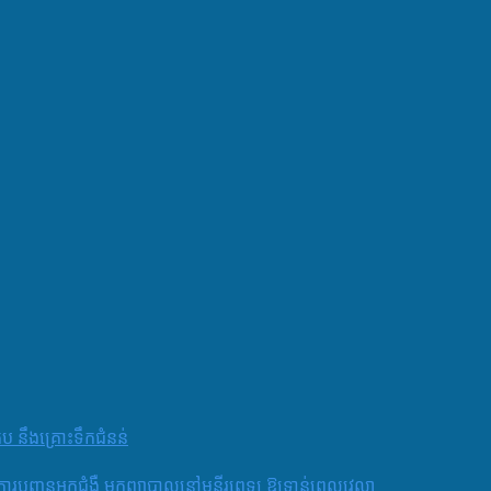
តប នឹងគ្រោះទឹកជំនន់
និងការបញ្ជូនអ្នកជំងឺ មកព្យាបាលនៅមន្ទីរពេទ្យ ឱ្យទាន់ពេលវេលា