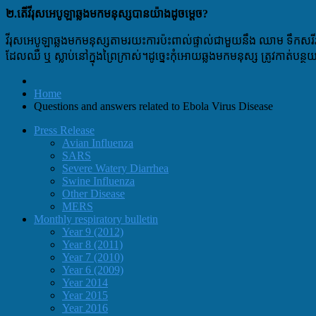
២.តើវីរុសអេបូឡាឆ្លងមកមនុស្សបានយ៉ាងដូចម្តេច?
វីរុសអេបូឡាឆ្លងមកមនុស្សតាមរយះការប៉ះពាល់ផ្ទាល់ជាមួយនឹង ឈាម ទឹកសរីរាង្គ ន
ដែលឈឺ ឬ ស្លាប់នៅក្នុងព្រៃក្រាស់។​ដូច្នេះកុំអោយឆ្លងមកមនុស្ស ត្រូវកាត់បន
Home
Questions and answers related to Ebola Virus Disease
Press Release
Avian Influenza
SARS
Severe Watery Diarrhea
Swine Influenza
Other Disease
MERS
Monthly respiratory bulletin
Year 9 (2012)
Year 8 (2011)
Year 7 (2010)
Year 6 (2009)
Year 2014
Year 2015
Year 2016