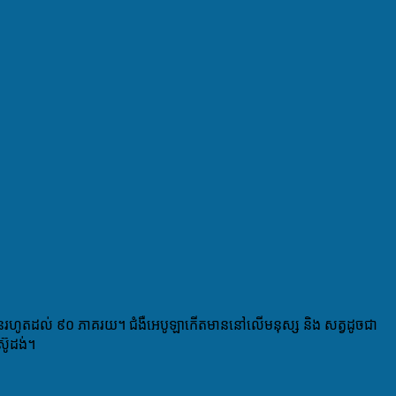
េះមានរហូតដល់ ៩០ ភាគរយ។ ជំងឺអេបូឡាកើតមាននៅលើមនុស្ស និង សត្វ​ដូចជា
ស៊ូដង់។