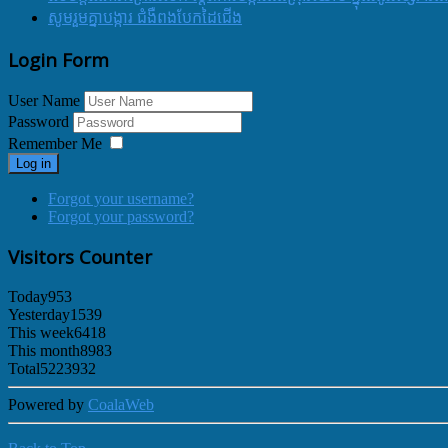
សូមរួមគ្នាបង្ការ ជំងឺពងបែកដៃជើង
Login Form
User Name
Password
Remember Me
Log in
Forgot your username?
Forgot your password?
Visitors Counter
Today
953
Yesterday
1539
This week
6418
This month
8983
Total
5223932
Powered by
CoalaWeb