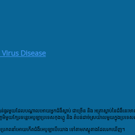
 Virus Disease
្ងន់ធ្ងរមួយដែលបណ្តាលអោយអ្នកជំងឺស្លាប់ ជាច្រើន និង អត្រាស្លាប់នៃជំងឺន
ុងភូមិមួយក្បែរទនេ្លអេបូឡាប្រទេសកុងហ្គូ និង តំបន់ដាច់ស្រយ៉ាលមួយក្នុងប្រទេស
ទំនងជាប្រភពនាំអោយកើតជំងឺអេបូឡាបើយោង ទៅតាមភស្តុតាងដែលរកឃើញ។