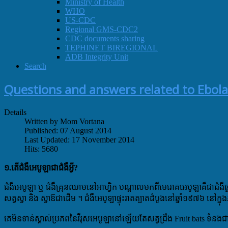
Ministry of Health
WHO
US-CDC
Regional GMS-CDC2
CDC documents sharing
TEPHINET BIREGIONAL
ADB Integrity Unit
Search
Questions and answers related to Ebola
Details
Written by Mom Vortana
Published: 07 August 2014
Last Updated: 17 November 2014
Hits: 5680
១.តើជំងឺអេបូឡាជាជំងឺអ្វី?
ជំងឺអេបូឡា ឬ ជំងឺគ្រុនឈាមនៅអាហ្វិក បណ្តាលមកពីមេរោគអេបូឡាគឺជាជំងឺធ
សត្វស្វា និង ស្វាឪជាដើម ។ ជំងឺអេបូឡាផ្ទុះរាតត្បាតដំបូងនៅឆ្នាំ១៩៧៦ នៅក្ន
គេមិនទាន់ស្គាល់ប្រភពនៃវីរុសអេបូឡានៅឡើយតែសត្វជ្រឹង Fruit bats 