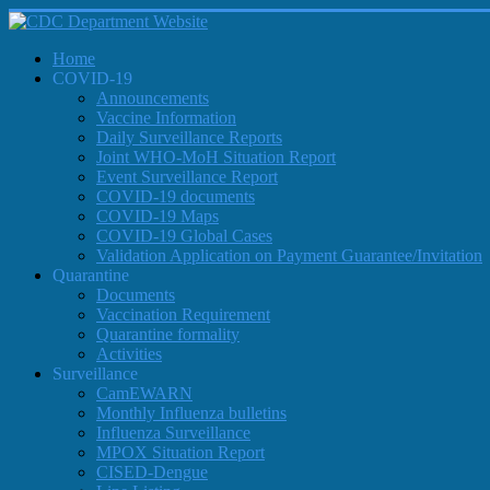
Home
COVID-19
Announcements
Vaccine Information
Daily Surveillance Reports
Joint WHO-MoH Situation Report
Event Surveillance Report
COVID-19 documents
COVID-19 Maps
COVID-19 Global Cases
Validation Application on Payment Guarantee/Invitation
Quarantine
Documents
Vaccination Requirement
Quarantine formality
Activities
Surveillance
CamEWARN
Monthly Influenza bulletins
Influenza Surveillance
MPOX Situation Report
CISED-Dengue