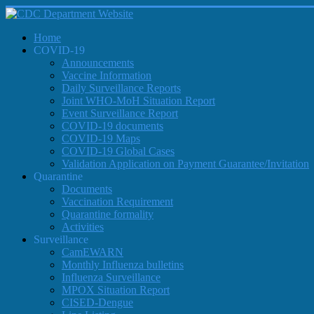
Home
COVID-19
Announcements
Vaccine Information
Daily Surveillance Reports
Joint WHO-MoH Situation Report
Event Surveillance Report
COVID-19 documents
COVID-19 Maps
COVID-19 Global Cases
Validation Application on Payment Guarantee/Invitation
Quarantine
Documents
Vaccination Requirement
Quarantine formality
Activities
Surveillance
CamEWARN
Monthly Influenza bulletins
Influenza Surveillance
MPOX Situation Report
CISED-Dengue