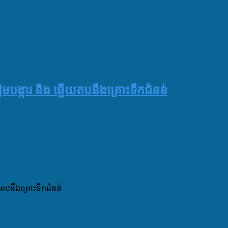
ៀមបង្ការ និង ឆ្លើយតបនឹងគ្រោះទឹកជំនន់
ើយតបនឹងគ្រោះទឹកជំនន់