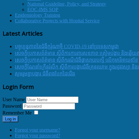
National Guideline, Policy, and Strategy
EOC-IMS SOP
Epidemiology Training
Collaborative Projects with Hopital Service
Latest Articles
បច្ចុប្បន្នភាពនៃជំងឺកូរ៉ូណាថ្មី COVID-19 នៅប្រទេសកម្ពុជា
សេចក្តីប្រកាសព័ត៌មាន ស្តីពីការការពារសុខភាព ត្រៀមបង្ការ និងឆ្លើយ
សេចក្តីប្រកាសព័ត៌មាន ស្តីពីករណីជំងឺផ្តាសាយបក្សី លើកុមារីអាយុ៩ខែ
សេចក្ដីណែនាំក្រើនរំលឹក ស្ដីពីការបង្ការជំងឺគ្រុនឈាម ក្នុងរដូវវស្សា 
សូមរួមគ្នាបង្ការ ជំងឺពងបែកដៃជើង
Login Form
User Name
Password
Remember Me
Log in
Forgot your username?
Forgot your password?