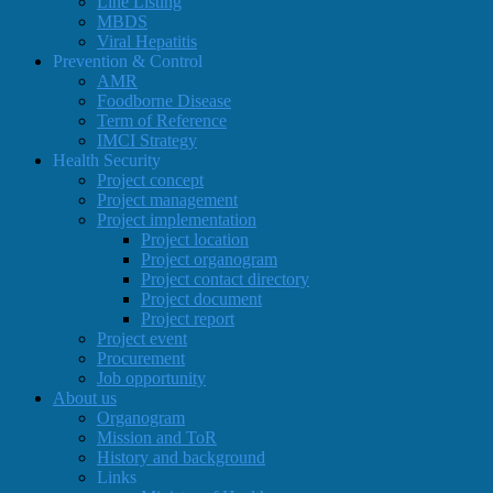
Line Listing
MBDS
Viral Hepatitis
Prevention & Control
AMR
Foodborne Disease
Term of Reference
IMCI Strategy
Health Security
Project concept
Project management
Project implementation
Project location
Project organogram
Project contact directory
Project document
Project report
Project event
Procurement
Job opportunity
About us
Organogram
Mission and ToR
History and background
Links