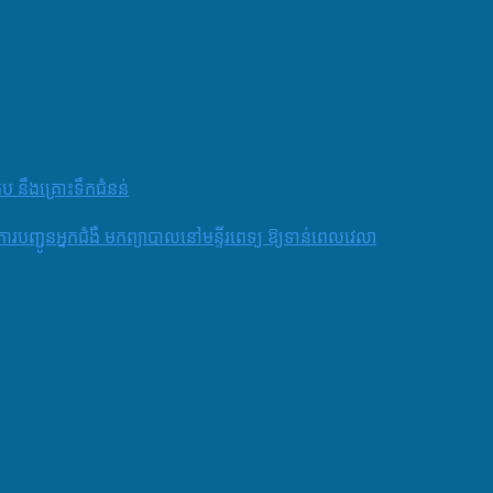
តប នឹងគ្រោះទឹកជំនន់
និងការបញ្ជូនអ្នកជំងឺ មកព្យាបាលនៅមន្ទីរពេទ្យ ឱ្យទាន់ពេលវេលា