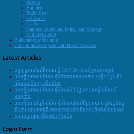
Posters
Booklets
Radio Spot
TV Spots
Leaflet
National Guideline, Policy, and Strategy
EOC-IMS SOP
Epidemiology Training
Collaborative Projects with Hopital Service
Latest Articles
បច្ចុប្បន្នភាពនៃជំងឺកូរ៉ូណាថ្មី COVID-19 នៅប្រទេសកម្ពុជា
សេចក្តីប្រកាសព័ត៌មាន ស្តីពីការការពារសុខភាព ត្រៀមបង្ការ និង
ឆ្លើយតប នឹងគ្រោះទឹកជំនន់
សេចក្តីប្រកាសព័ត៌មាន ស្តីពីករណីជំងឺផ្តាសាយបក្សី លើកុមារី
អាយុ៩ខែ
សេចក្ដីណែនាំក្រើនរំលឹក ស្ដីពីការបង្ការជំងឺគ្រុនឈាម ក្នុងរដូវវស្សា
និងការបញ្ជូនអ្នកជំងឺ មកព្យាបាលនៅមន្ទីរពេទ្យ ឱ្យទាន់ពេលវេលា
សូមរួមគ្នាបង្ការ ជំងឺពងបែកដៃជើង
Login Form