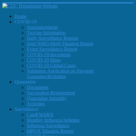
Home
COVID-19
Announcements
Vaccine Information
Daily Surveillance Reports
Joint WHO-MoH Situation Report
Event Surveillance Report
COVID-19 documents
COVID-19 Maps
COVID-19 Global Cases
Validation Application on Payment
Guarantee/Invitation
Quarantine
Documents
Vaccination Requirement
Quarantine formality
Activities
Surveillance
CamEWARN
Monthly Influenza bulletins
Influenza Surveillance
MPOX Situation Report