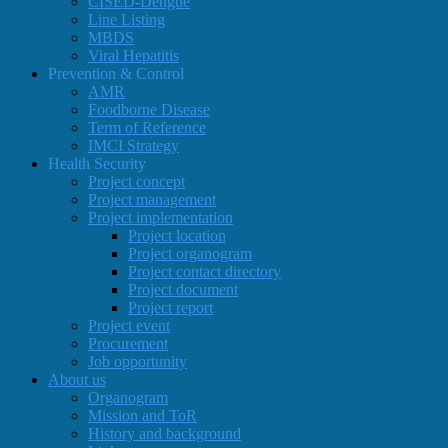
CISED-Dengue
Line Listing
MBDS
Viral Hepatitis
Prevention & Control
AMR
Foodborne Disease
Term of Reference
IMCI Strategy
Health Security
Project concept
Project management
Project implementation
Project location
Project organogram
Project contact directory
Project document
Project report
Project event
Procurement
Job opportunity
About us
Organogram
Mission and ToR
History and background