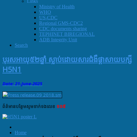
Links
Ministry of Health
WHO
US-CDC
Regional GMS-CDC2
CDC documents sharing
TEPHINET BIREGIONAL
ADB Integrity Unit
Search
បុរសអាយុ៥២ឆ្នាំ​ ស្លាប់ដោយសារជំងឺផ្តាសាយបក្សី​
H5N1
Date: 21-June
-
2025
ព័ត៌មាន​បន្ថែម​សូម​ទាក់ទង​លេខ​
១១៥
Home