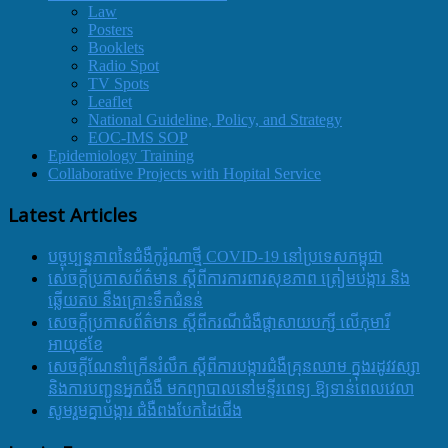
Law
Posters
Booklets
Radio Spot
TV Spots
Leaflet
National Guideline, Policy, and Strategy
EOC-IMS SOP
Epidemiology Training
Collaborative Projects with Hopital Service
Latest Articles
បច្ចុប្បន្នភាពនៃជំងឺកូរ៉ូណាថ្មី COVID-19 នៅប្រទេសកម្ពុជា
សេចក្តីប្រកាសព័ត៌មាន ស្តីពីការការពារសុខភាព ត្រៀមបង្ការ និង
ឆ្លើយតប នឹងគ្រោះទឹកជំនន់
សេចក្តីប្រកាសព័ត៌មាន ស្តីពីករណីជំងឺផ្តាសាយបក្សី លើកុមារី
អាយុ៩ខែ
សេចក្ដីណែនាំក្រើនរំលឹក ស្ដីពីការបង្ការជំងឺគ្រុនឈាម ក្នុងរដូវវស្សា
និងការបញ្ជូនអ្នកជំងឺ មកព្យាបាលនៅមន្ទីរពេទ្យ ឱ្យទាន់ពេលវេលា
សូមរួមគ្នាបង្ការ ជំងឺពងបែកដៃជើង