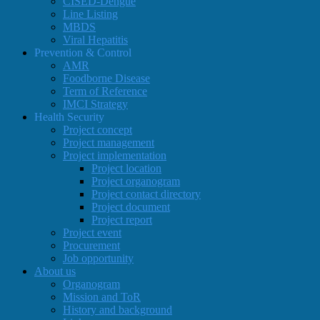
CISED-Dengue
Line Listing
MBDS
Viral Hepatitis
Prevention & Control
AMR
Foodborne Disease
Term of Reference
IMCI Strategy
Health Security
Project concept
Project management
Project implementation
Project location
Project organogram
Project contact directory
Project document
Project report
Project event
Procurement
Job opportunity
About us
Organogram
Mission and ToR
History and background