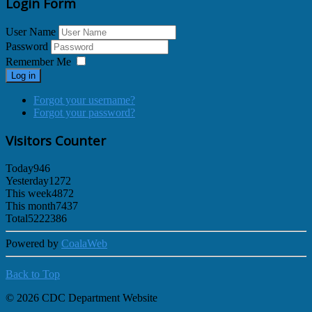
Login Form
User Name
Password
Remember Me
Log in
Forgot your username?
Forgot your password?
Visitors Counter
Today
946
Yesterday
1272
This week
4872
This month
7437
Total
5222386
Powered by
CoalaWeb
Back to Top
© 2026 CDC Department Website