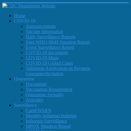
Home
COVID-19
Announcements
Vaccine Information
Daily Surveillance Reports
Joint WHO-MoH Situation Report
Event Surveillance Report
COVID-19 documents
COVID-19 Maps
COVID-19 Global Cases
Validation Application on Payment
Guarantee/Invitation
Quarantine
Documents
Vaccination Requirement
Quarantine formality
Activities
Surveillance
CamEWARN
Monthly Influenza bulletins
Influenza Surveillance
MPOX Situation Report