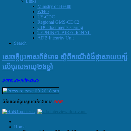
Links
Ministry of Health
WHO
US-CDC
Regional GMS-CDC2
CDC documents sharing
TEPHINET BIREGIONAL
ADB Integrity Unit
Search
សេចក្តីប្រកាសព័ត៌មាន ស្តីពីករណីជំងឺផ្តាសាយបក្សី
លើបុរសអាយុ២៦ឆ្នាំ
Date: 26-July
-
2025
ព័ត៌មាន​បន្ថែម​សូម​ទាក់ទង​លេខ​
១១៥
Home