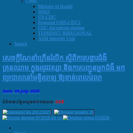
Links
Ministry of Health
WHO
US-CDC
Regional GMS-CDC2
CDC documents sharing
TEPHINET BIREGIONAL
ADB Integrity Unit
Search
សេចក្ដីណែនាំក្រើនរំលឹក ស្ដីពីការបង្ការជំងឺ
គ្រុនឈាម ក្នុងរដូវវស្សា និងការបញ្ជូនអ្នកជំងឺ មក
ព្យាបាលនៅមន្ទីរពេទ្យ ឱ្យទាន់ពេលវេលា
Date: 08-July
-
2026
ព័ត៌មាន​បន្ថែម​សូម​ទាក់ទង​លេខ​
១១៥