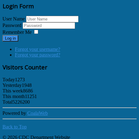
Login Form
User Name
Password
Remember Me
Log in
Forgot your username?
Forgot your password?
Visitors Counter
Today
1273
Yesterday
1948
This week
8686
This month
11251
Total
5226200
Powered by
CoalaWeb
Back to Top
© 2026 CDC Department Website