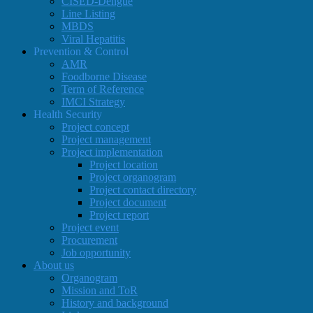
CISED-Dengue
Line Listing
MBDS
Viral Hepatitis
Prevention & Control
AMR
Foodborne Disease
Term of Reference
IMCI Strategy
Health Security
Project concept
Project management
Project implementation
Project location
Project organogram
Project contact directory
Project document
Project report
Project event
Procurement
Job opportunity
About us
Organogram
Mission and ToR
History and background