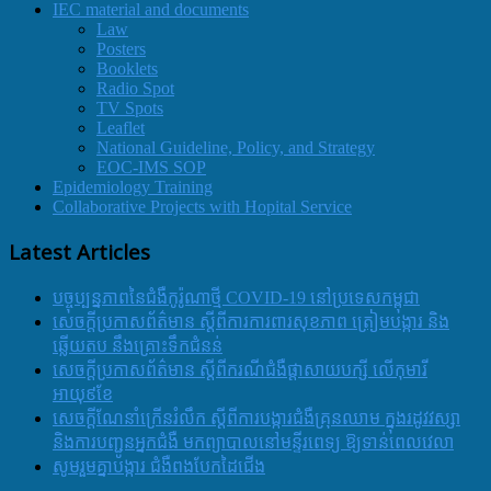
IEC material and documents
Law
Posters
Booklets
Radio Spot
TV Spots
Leaflet
National Guideline, Policy, and Strategy
EOC-IMS SOP
Epidemiology Training
Collaborative Projects with Hopital Service
Latest Articles
បច្ចុប្បន្នភាពនៃជំងឺកូរ៉ូណាថ្មី COVID-19 នៅប្រទេសកម្ពុជា
សេចក្តីប្រកាសព័ត៌មាន ស្តីពីការការពារសុខភាព ត្រៀមបង្ការ និង
ឆ្លើយតប នឹងគ្រោះទឹកជំនន់
សេចក្តីប្រកាសព័ត៌មាន ស្តីពីករណីជំងឺផ្តាសាយបក្សី លើកុមារី
អាយុ៩ខែ
សេចក្ដីណែនាំក្រើនរំលឹក ស្ដីពីការបង្ការជំងឺគ្រុនឈាម ក្នុងរដូវវស្សា
និងការបញ្ជូនអ្នកជំងឺ មកព្យាបាលនៅមន្ទីរពេទ្យ ឱ្យទាន់ពេលវេលា
សូមរួមគ្នាបង្ការ ជំងឺពងបែកដៃជើង