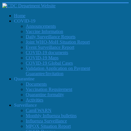
Home
COVID-19
Announcements
Vaccine Information
Daily Surveillance Reports
Joint WHO-MoH Situation Report
Event Surveillance Report
COVID-19 documents
COVID-19 Maps
COVID-19 Global Cases
Validation Application on Payment
Guarantee/Invitation
Quarantine
Documents
Vaccination Requirement
Quarantine formality
Activities
Surveillance
CamEWARN
Monthly Influenza bulletins
Influenza Surveillance
MPOX Situation Report