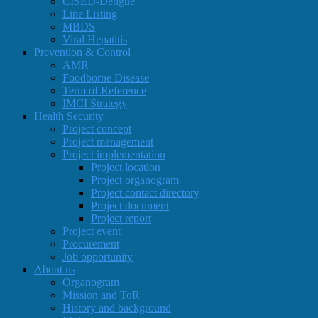
CISED-Dengue
Line Listing
MBDS
Viral Hepatitis
Prevention & Control
AMR
Foodborne Disease
Term of Reference
IMCI Strategy
Health Security
Project concept
Project management
Project implementation
Project location
Project organogram
Project contact directory
Project document
Project report
Project event
Procurement
Job opportunity
About us
Organogram
Mission and ToR
History and background