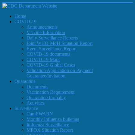
Home
COVID-19
Announcements
Vaccine Information
Daily Surveillance Reports
Joint WHO-MoH Situation Report
Event Surveillance Report
COVID-19 documents
COVID-19 Maps
COVID-19 Global Cases
Validation Application on Payment
Guarantee/Invitation
Quarantine
Documents
Vaccination Requirement
Quarantine formality
Activities
Surveillance
CamEWARN
Monthly Influenza bulletins
Influenza Surveillance
MPOX Situation Report