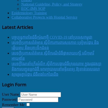
National Guideline, Policy, and Strategy
EOC-IMS SOP
Epidemiology Training
Collaborative Projects with Hopital Service
Latest Articles
បច្ចុប្បន្នភាពនៃជំងឺកូរ៉ូណាថ្មី COVID-19 នៅប្រទេសកម្ពុជា
សេចក្តីប្រកាសព័ត៌មាន ស្តីពីការការពារសុខភាព ត្រៀមបង្ការ និង
ឆ្លើយតប នឹងគ្រោះទឹកជំនន់
សេចក្តីប្រកាសព័ត៌មាន ស្តីពីករណីជំងឺផ្តាសាយបក្សី លើកុមារី
អាយុ៩ខែ
សេចក្ដីណែនាំក្រើនរំលឹក ស្ដីពីការបង្ការជំងឺគ្រុនឈាម ក្នុងរដូវវស្សា
និងការបញ្ជូនអ្នកជំងឺ មកព្យាបាលនៅមន្ទីរពេទ្យ ឱ្យទាន់ពេលវេលា
សូមរួមគ្នាបង្ការ ជំងឺពងបែកដៃជើង
Login Form
User Name
Password
Remember Me