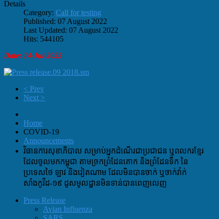
Details
Category:
Call for testing
Published: 07 August 2022
Last Updated: 07 August 2022
Hits: 544105
Date: 14-Jul-2022
< Prev
Next >
Home
COVID-19
Announcements
វិធានការសុខាភិបាល សម្រាប់អ្នកដំណើរជាប្រជាជន ឬពលករខ្មែរ
ដែលចូលមកកម្ពុជា តាមច្រកព្រំដែនគោក និងព្រំដែនទឹក នៃ
ប្រទេសថៃ ឡាវ និងវៀតណាម ដែលមិនបានចាក់ ឬចាក់វ៉ាក់
សាំងកូវីដ-១៩ ដូសមូលដ្ឋានមិនទាន់បានពេញលេញ
Press Release
Avian Influenza
SARS