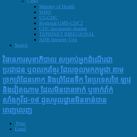
Links
Ministry of Health
WHO
US-CDC
Regional GMS-CDC2
CDC documents sharing
TEPHINET BIREGIONAL
ADB Integrity Unit
Search
វិធានការសុខាភិបាល សម្រាប់អ្នកដំណើរជា
ប្រជាជន ឬពលករខ្មែរ ដែលចូលមកកម្ពុជា តាម
ច្រកព្រំដែនគោក និងព្រំដែនទឹក នៃប្រទេសថៃ ឡាវ
និងវៀតណាម ដែលមិនបានចាក់ ឬចាក់វ៉ាក់
សាំងកូវីដ-១៩ ដូសមូលដ្ឋានមិនទាន់បាន
ពេញលេញ
Print
Email