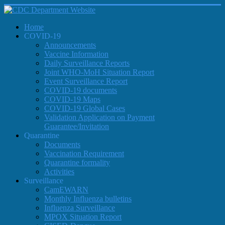
Home
COVID-19
Announcements
Vaccine Information
Daily Surveillance Reports
Joint WHO-MoH Situation Report
Event Surveillance Report
COVID-19 documents
COVID-19 Maps
COVID-19 Global Cases
Validation Application on Payment
Guarantee/Invitation
Quarantine
Documents
Vaccination Requirement
Quarantine formality
Activities
Surveillance
CamEWARN
Monthly Influenza bulletins
Influenza Surveillance
MPOX Situation Report