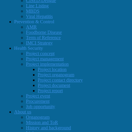
CISED-Dengue
Line Listing
MBDS
Viral Hepatitis
Prevention & Control
AMR
Foodborne Disease
Term of Reference
IMCI Strategy
Health Security
Project concept
Project management
Project implementation
Project location
Project organogram
Project contact directory
Project document
Project report
Project event
Procurement
Job opportunity
About us
Organogram
Mission and ToR
History and background