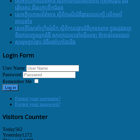
សេចក្តីប្រកាសព័ត៌មាន ស្តីពីការការពារសុខភាព ត្រៀមបង្ការ និង
ឆ្លើយតប នឹងគ្រោះទឹកជំនន់
សេចក្តីប្រកាសព័ត៌មាន ស្តីពីករណីជំងឺផ្តាសាយបក្សី លើកុមារី
អាយុ៩ខែ
សេចក្ដីណែនាំក្រើនរំលឹក ស្ដីពីការបង្ការជំងឺគ្រុនឈាម ក្នុងរដូវវស្សា
និងការបញ្ជូនអ្នកជំងឺ មកព្យាបាលនៅមន្ទីរពេទ្យ ឱ្យទាន់ពេលវេលា
សូមរួមគ្នាបង្ការ ជំងឺពងបែកដៃជើង
Login Form
User Name
Password
Remember Me
Log in
Forgot your username?
Forgot your password?
Visitors Counter
Today
562
Yesterday
1272