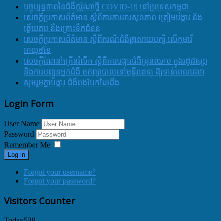
បច្ចុប្បន្នភាពនៃជំងឺកូរ៉ូណាថ្មី COVID-19 នៅប្រទេសកម្ពុជា
សេចក្តីប្រកាសព័ត៌មាន ស្តីពីការការពារសុខភាព ត្រៀមបង្ការ និង
ឆ្លើយតប នឹងគ្រោះទឹកជំនន់
សេចក្តីប្រកាសព័ត៌មាន ស្តីពីករណីជំងឺផ្តាសាយបក្សី លើកុមារី
អាយុ៩ខែ
សេចក្ដីណែនាំក្រើនរំលឹក ស្ដីពីការបង្ការជំងឺគ្រុនឈាម ក្នុងរដូវវស្សា
និងការបញ្ជូនអ្នកជំងឺ មកព្យាបាលនៅមន្ទីរពេទ្យ ឱ្យទាន់ពេលវេលា
សូមរួមគ្នាបង្ការ ជំងឺពងបែកដៃជើង
Login Form
User Name
Password
Remember Me
Log in
Forgot your username?
Forgot your password?
Visitors Counter
Today
538