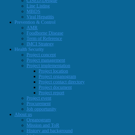
CISED-Dengue
Line Listing
MBDS
Viral Hepatitis
Prevention & Control
AMR
Foodborne Disease
Term of Reference
IMCI Strategy
Health Security
Project concept
Project management
Project implementation
Project location
Project organogram
Project contact directory
Project document
Project report
Project event
Procurement
Job opportunity
About us
Organogram
Mission and ToR
History and background