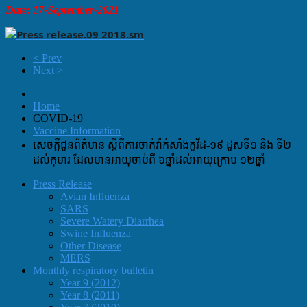
Date: 17-September-2021
< Prev
Next >
Home
COVID-19
Vaccine Information
សេចក្ដីជូនព័ត៌មាន ស្ដីពីការចាក់វ៉ាក់សាំងកូវីដ-១៩​ ដូសទី១ និង​ ទី២
ដល់កុមារ ដែលមានអាយុចាប់ពី ៦ឆ្នាំដល់អាយុក្រោម ១២ឆ្នាំ
Press Release
Avian Influenza
SARS
Severe Watery Diarrhea
Swine Influenza
Other Disease
MERS
Monthly respiratory bulletin
Year 9 (2012)
Year 8 (2011)