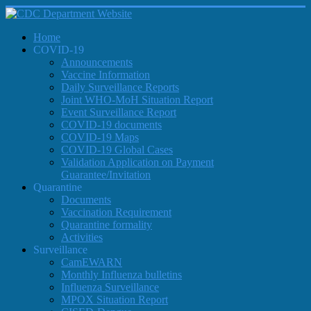
Home
COVID-19
Announcements
Vaccine Information
Daily Surveillance Reports
Joint WHO-MoH Situation Report
Event Surveillance Report
COVID-19 documents
COVID-19 Maps
COVID-19 Global Cases
Validation Application on Payment
Guarantee/Invitation
Quarantine
Documents
Vaccination Requirement
Quarantine formality
Activities
Surveillance
CamEWARN
Monthly Influenza bulletins
Influenza Surveillance
MPOX Situation Report