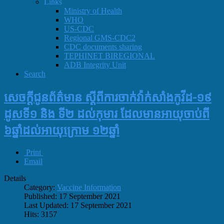
Links
Ministry of Health
WHO
US-CDC
Regional GMS-CDC2
CDC documents sharing
TEPHINET BIREGIONAL
ADB Integrity Unit
Search
សេចក្ដីជូនព័ត៌មាន ស្ដីពីការចាក់វ៉ាក់សាំងកូវីដ-១៩​
ដូសទី១ និង​ ទី២ ដល់កុមារ ដែលមានអាយុចាប់ពី
៦ឆ្នាំដល់អាយុក្រោម ១២ឆ្នាំ
Print
Email
Details
Category:
Vaccine Information
Published: 17 September 2021
Last Updated: 17 September 2021
Hits: 3157