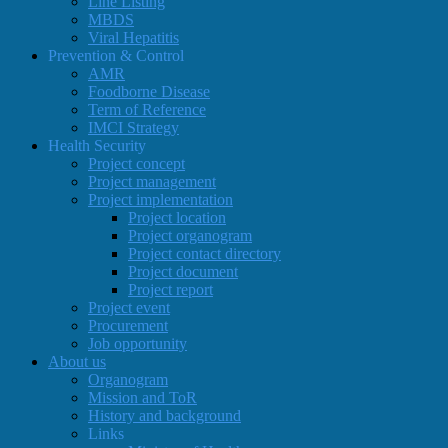
Line Listing
MBDS
Viral Hepatitis
Prevention & Control
AMR
Foodborne Disease
Term of Reference
IMCI Strategy
Health Security
Project concept
Project management
Project implementation
Project location
Project organogram
Project contact directory
Project document
Project report
Project event
Procurement
Job opportunity
About us
Organogram
Mission and ToR
History and background
Links