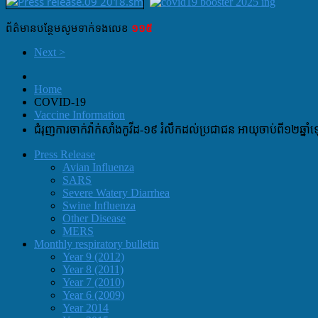
ព័ត៌មាន​បន្ថែម​សូម​ទាក់ទង​លេខ​
១១៥
Next >
Home
COVID-19
Vaccine Information
ជំរុញការចាក់វ៉ាក់សាំងកូវីដ-១៩ រំលឹកដល់ប្រជាជន អាយុចាប់ពី១២ឆ្នា
Press Release
Avian Influenza
SARS
Severe Watery Diarrhea
Swine Influenza
Other Disease
MERS
Monthly respiratory bulletin
Year 9 (2012)
Year 8 (2011)
Year 7 (2010)
Year 6 (2009)
Year 2014