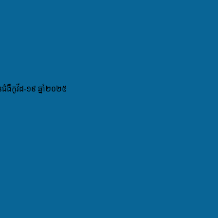
ជំងឺកូវីដ-១៩ ឆ្នាំ២០២៥