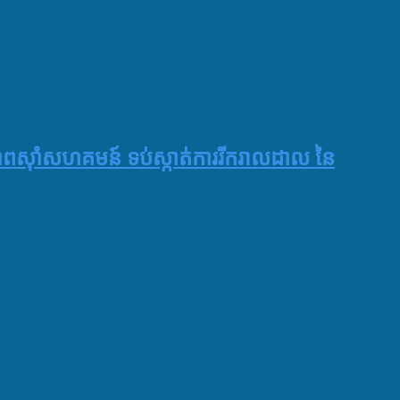
ាភាពស៊ាំសហគមន៍ ទប់ស្កាត់ការរីករាលដាល នៃ