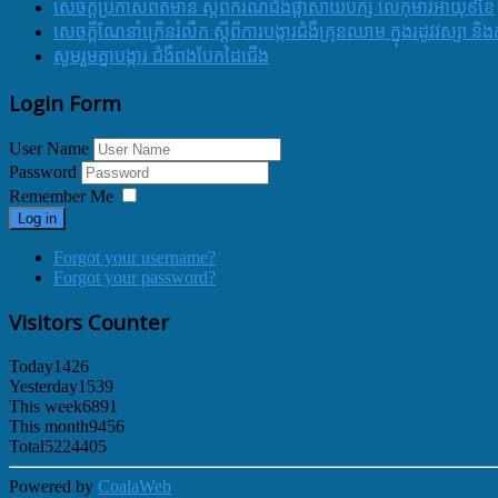
សេចក្តីប្រកាសព័ត៌មាន ស្តីពីករណីជំងឺផ្តាសាយបក្សី លើកុមារីអាយុ៩ខែ
សេចក្ដីណែនាំក្រើនរំលឹក ស្ដីពីការបង្ការជំងឺគ្រុនឈាម ក្នុងរដូវវស្សា 
សូមរួមគ្នាបង្ការ ជំងឺពងបែកដៃជើង
Login Form
User Name
Password
Remember Me
Log in
Forgot your username?
Forgot your password?
Visitors Counter
Today
1426
Yesterday
1539
This week
6891
This month
9456
Total
5224405
Powered by
CoalaWeb