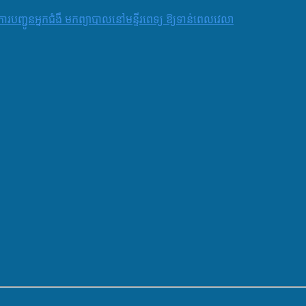
និងការបញ្ជូនអ្នកជំងឺ មកព្យាបាលនៅមន្ទីរពេទ្យ ឱ្យទាន់ពេលវេលា