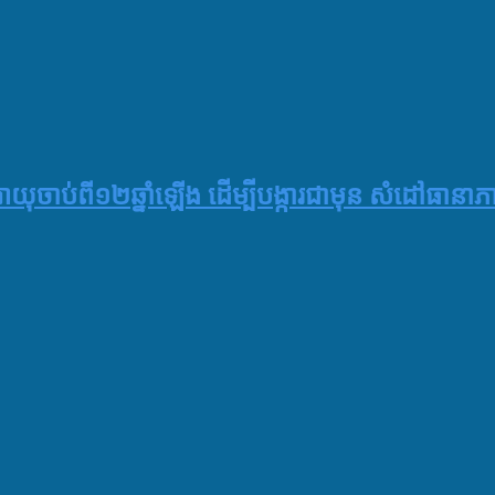
 អាយុចាប់ពី១២ឆ្នាំឡើង ដើម្បីបង្ការជាមុន សំដៅធាន