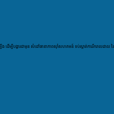
ំឡើង ដើម្បីបង្ការជាមុន សំដៅធានាភាពស៊ាំសហគមន៍ ទប់ស្កាត់ការរីករាលដាល នៃ