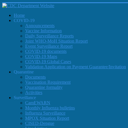
Home
COVID-19
Announcements
Vaccine Information
Daily Surveillance Reports
Joint WHO-MoH Situation Report
Event Surveillance Report
COVID-19 documents
COVID-19 Maps
COVID-19 Global Cases
Validation Application on Payment Guarantee/Invitation
Quarantine
Documents
Vaccination Requirement
Quarantine formality
Activities
Surveillance
CamEWARN
Monthly Influenza bulletins
Influenza Surveillance
MPOX Situation Report
CISED-Dengue