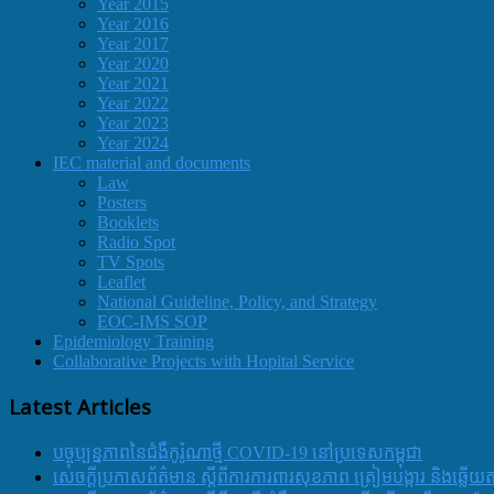
Year 2015
Year 2016
Year 2017
Year 2020
Year 2021
Year 2022
Year 2023
Year 2024
IEC material and documents
Law
Posters
Booklets
Radio Spot
TV Spots
Leaflet
National Guideline, Policy, and Strategy
EOC-IMS SOP
Epidemiology Training
Collaborative Projects with Hopital Service
Latest Articles
បច្ចុប្បន្នភាពនៃជំងឺកូរ៉ូណាថ្មី COVID-19 នៅប្រទេសកម្ពុជា
សេចក្តីប្រកាសព័ត៌មាន ស្តីពីការការពារសុខភាព ត្រៀមបង្ការ និងឆ្លើយ