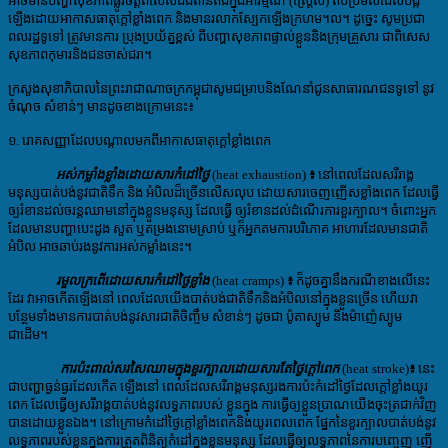
អាចមានបញ្ហាសុខភាពផ្លូវចិត្តពិសេសជំងឺតានតឹងក្នុងអារម្មណ៍ (ស្ត្រេស) តប់ប្រម៉ល់ដែលបង្ក
ឡើង​ដោយ​អាកាសធាតុក្តៅខ្លាំងពេក និងមានរលាកស្បែកឡើងក្រហម។ល។ ដូច្នេះ សូមប្រជា
ពលរដ្ឋទូទៅ ត្រូវមានការ ប្រុងប្រយ័ត្នខ្ពស់ ពីបញ្ហាសុខភាពផ្ទាល់ខ្លួននិងក្រុមគ្រួសារ ជាពិសេស
សុខភាព​កុមារនិងជនចាស់ជរា។
ក្រសួងសុខាភិបាលនៃព្រះរាជាណាចក្រ
កម្ពុជា
សូម
ជម្រាបនិងណែនាំជូនសាធារណជនទូទៅ នូវ
ចំណុច សំខាន់ៗ មានដូចខាងក្រោមនេះ៖
១. រោគសញ្ញាដែលបណ្តាលមកពីអាកាសធាតុក្តៅខ្លាំងពេក
អស់កម្លាំងខ្លាំងដោយសារកំដៅថ្ងៃ
(heat exhaustion)
៖
នៅពេលដែលសរីរាង្គ
មនុស្សបាត់បង់នូវជាតិទឹក និង អំបិលដ៏ច្រើនលើសលុប ដោយសារចេញញើសខ្លាំងពេក ដែលធ្វើ
ឲ្យរំខានដល់ចរន្តឈាមនៅក្នុងខ្លួនមនុស្ស ដែលធ្វើ ឲ្យរំខានដល់ដំណើរការខួរក្បាល។ ចំពោះអ្នក
ដែលមានបញ្ហាបេះដូង សួត ឬតម្រងនោមស្រាប់ ឬក៏អ្នកតមការបរិភោគ អាហារដែលមានជាតិ
អំបិល អាចឆាប់រងនូវការអស់កម្លាំងនេះ។
រមួលក្រពើដោយសារកំដៅថ្ងៃខ្លាំង
(heat cramps)
៖
ក៏ដូចគ្នានឹងករណីខាងលើនេះ
ដែរ វាអាចកើតឡើងនៅ ពេលដែលយើងបាត់បង់ជាតិទឹកនិងអំបិលនៅក្នុងខ្លួនច្រើន ហើយវា
បន្ថែមទាំងមានការបាត់បង់នូវសារជាតិចិញ្ចឹម សំខាន់ៗ ដូចជា ប៉ូតាស្យូម និងម៉ាញ៉េស្យូម
ជាដើម។
ការប៉ះពាល់សរសៃឈាមក្នុងខួរក្បាលដោយសារតែថ្ងៃក្តៅពេក
(heat stroke)
៖
នេះ
ជាបញ្ហាធ្ងន់ធ្ងរដែលកើត ឡើងនៅ ពេលដែលសរីរាង្គមនុស្សរងការប៉ះកំដៅថ្ងៃដែលក្តៅខ្លាំងយូរ
ពេក ដែលធ្វើឲ្យសរីរាង្គបាត់បង់នូវលទ្ធភាពរបស់ ខ្លួនក្នុង ការធ្វើឲ្យខ្លួនប្រាណយើងចុះត្រជាក់វិញ
បានដោយខ្លួនឯង។ នៅក្រោមកំដៅថ្ងៃក្តៅខ្លាំងពេកនិងយូរពេលពេក ផ្នែកនៃខួរក្បាលបាត់បង់នូវ
លទ្ធភាពរបស់ខ្លួនក្នុងការត្រួតពិនិត្យកំដៅក្នុងខ្លួនមនុស្ស ដែលធ្វើឲ្យលទ្ធភាពនៃការបញ្ចេញ ញើ