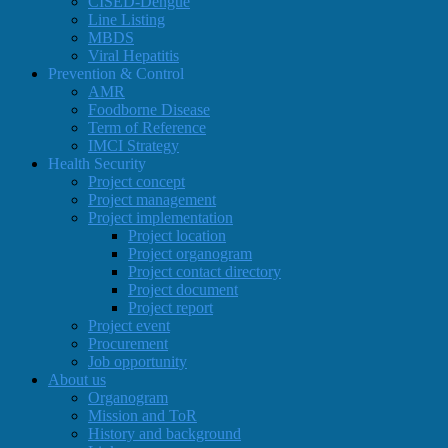
CISED-Dengue
Line Listing
MBDS
Viral Hepatitis
Prevention & Control
AMR
Foodborne Disease
Term of Reference
IMCI Strategy
Health Security
Project concept
Project management
Project implementation
Project location
Project organogram
Project contact directory
Project document
Project report
Project event
Procurement
Job opportunity
About us
Organogram
Mission and ToR
History and background