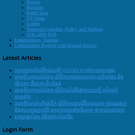
Posters
Booklets
Radio Spot
TV Spots
Leaflet
National Guideline, Policy, and Strategy
EOC-IMS SOP
Epidemiology Training
Collaborative Projects with Hopital Service
Latest Articles
បច្ចុប្បន្នភាពនៃជំងឺកូរ៉ូណាថ្មី COVID-19 នៅប្រទេសកម្ពុជា
សេចក្តីប្រកាសព័ត៌មាន ស្តីពីការការពារសុខភាព ត្រៀមបង្ការ និង
ឆ្លើយតប នឹងគ្រោះទឹកជំនន់
សេចក្តីប្រកាសព័ត៌មាន ស្តីពីករណីជំងឺផ្តាសាយបក្សី លើកុមារី
អាយុ៩ខែ
សេចក្ដីណែនាំក្រើនរំលឹក ស្ដីពីការបង្ការជំងឺគ្រុនឈាម ក្នុងរដូវវស្សា
និងការបញ្ជូនអ្នកជំងឺ មកព្យាបាលនៅមន្ទីរពេទ្យ ឱ្យទាន់ពេលវេលា
សូមរួមគ្នាបង្ការ ជំងឺពងបែកដៃជើង
Login Form