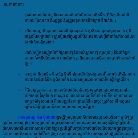
៣. ការការពារ
-
ត្រូវមានអនាម័យល្អ ពិសេសអនាម័យចំណីអាហារនិងទឹក (ពិនិត្យមើលចំណី
អាហារ ដែលអាច នឹងជូផ្អូម និងត្រូវទទួលទានទឹកស្អាត ទឹកដាំពុះ )
-
បើមានបញ្ហាមិនស្រួល ត្រូវរកទីជម្រកត្រជាក់ ឬស្ថិតនៅក្រោមម្លប់ត្រជាក់ ឬទី
កន្លែងដែលត្រជាក់។ ត្រូវស្ថិតនៅក្នុងផ្ទះបើមិនមានការងារអ្វីចាំបាច់នៅពេលដែល
កំដៅកើនឡើងខ្លាំង។
-
ពាក់
/ស្លៀកសម្លៀកបំពាក់ស្រាលៗនិងពណ៌ស្រាលៗ ឲ្យរលុងៗ និងពាក់មួក
ការពារកំដៅថ្ងៃដែលមាន ហាមវែងៗ ជាពិសេសពេលធ្វើការងារឬនៅ​ក្រោមកំដៅ
ថ្ងៃ ។
-
ឧស្សាហ៍ពិសារទឹក ទឹកបន្លែ និងទឹកផ្លែឈើបន្ថែមឲ្យបានញឹកញាប់ ដើម្បីការពារ
ការបាត់បង់ជាតិទឹក ឬពិសារទឹក ដែលសម្បូរដោយសារជាតិអេឡិចត្រូលីត។
-
វិធីសាស្ត្រក្នុងការការពារការប៉ះពាល់សរសៃឈាមក្នុងខួរក្បាលដោយសារតែ
អាកាសធាតុក្តៅពេក មានដូច ជា តាមដានពណ៌ទឹកនោម បើទឹកនោមមានពណ៌
រាងក្រម៉ៅខុសធម្មតា គឺជាសញ្ញានៃការខ្វះជាតិទឹក ដូច្នេះ ត្រូវពិសារទឹកឲ្យបាន
ច្រើន ដើម្បីឲ្យព័ណ៌ទឹកនោមប្រែមកជាធម្មតាវិញ។
ឯកឧត្ដមវេជ្ជ. ម៉ម ប៊ុនហេង
រដ្ឋមន្ដ្រីក្រសួងសុខាភិបាល​មានប្រសាសន៍ថា
”
គ្រប់
ៗ
គ្នា
ត្រូវតែមានការប្រុង ប្រយ័ត្នខ្ពស់លើបញ្ហាសុខភាពនៅពេលដែលអាកាសធាតុឡើងក្តៅខ្លាំង ​ជា
ពិសេសកុមារនិងជនចាស់ជរា សំខាន់ត្រូវ ប្រយ័ត្នពីបញ្ហាប៉ះពាល់ដល់សរសៃឈាមក្នុងខួរក្បាល
ដែលអាចឲ្យពិការឬបាត់បង់ជីវិត។ ដូច្នេះ សូមប្រជាពលរដ្ឋយើង មានការប្រតិបត្តិនូវវិធីការពារ ជា