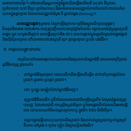
សមានការថយចុះ។ នៅពេលសីតុណ្ហភាពក្នុងខ្លួនយើងឡើងលើសពី ៤០,៥៦ ដឺក្រេសេ
(ប្រហែលជា ១០៥ ដឺក្រេ ហ្វារាំងហាយ) នឹងអាចមានរោគសញ្ញាសំគាល់នៃការប៉ះពាល់សរសៃ
ឈាមក្នុងខួរក្បាល ដែលរោគសញ្ញាជាដំបូង គឺ ដួលតែម្តង (fainting)។
រោគសញ្ញាផ្សេងៗ
រួមមាន ស្បែកឡើងក្រហម
-ក្តៅនិងស្ងួតឈឺក្បាលឮងូងៗ
វិលមុខធីងធោង បាត់បង់ការ បញ្ចេញញើសទោះជាក្តៅខ្លាំងក៏ដោយ ខ្សោយសាច់ដុំឬរមួលក្រពើ
ចង្អោរ-ក្អួត បេះដូងដើរញាប់ ដកដង្ហើមញាប់និង ថប់ៗ មានការផ្លាស់ប្តូរអត្តចរិតដូចជាវង្វេងវង្វាន់
និងដើរទ្រេតទ្រោត ហើយអាចបាត់បង់ស្មារតី សុក ខូចខួរក្បាល ឬបាត់ បង់ជីវីត។
២. ការជួយសង្គ្រោះជាបឋម
អាស្រ័យទៅតាមមធ្យោបាយដែលមាននិងស្ថានភាពនៃអ្នកជំងឺ ដោយអាចប្រើប្រាស់
នូវវិធីសាស្ត្រ ដូចតទៅ៖
-
ដាក់អ្នកជំងឺឲ្យសម្រាក ដោយលើកជើងឡើងលើបន្តិច ដាក់នៅក្រោមម្លប់ដែល
ត្រជាក់ ឬអគារ ឬបន្ទប់ ត្រជាក់។
-
ដោះ ឬបន្ធូរ សម្លៀកបំពាក់អ្នកជំងឺចេញ។
-
ឲ្យអ្នកជំងឺពិសារទឹក ឬទឹកដែលមានសារជាតិអេឡិចត្រូលីត តែសូមកុំផ្តល់ឲ្យនូវ
ភេសជ្ជៈ ដែលមានជាតិ កាហ្វេអ៊ីនឬជាតិស្រា ឬក៏អាចផ្តល់ទឹកដែលយើងអាចធ្វើ
បាន ដោយលាយអំបិល១ស្លាបព្រាកាហ្វេ ក្នុងទឹក ២៥០ មីលីលីត្រ។
-
ដណ្តប់អ្នកជម្ងឺដោយក្រណាត់សើមត្រជាក់ និងដាក់កន្សែងត្រជាក់ឬកន្សែងត្រាំ
ទឹកកក នៅត្រង់ ក ក្រោម ក្លៀក និងក្រលៀនទាំងពីរ។