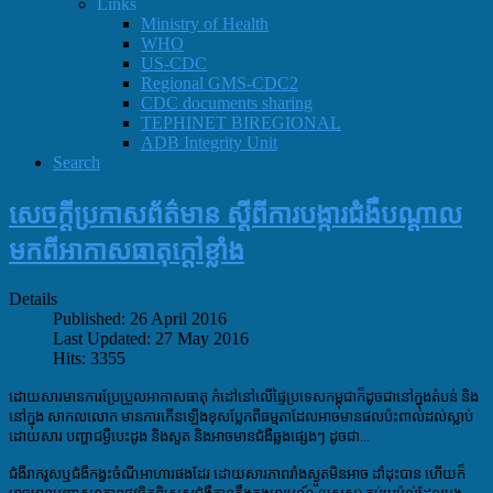
Links
Ministry of Health
WHO
US-CDC
Regional GMS-CDC2
CDC documents sharing
TEPHINET BIREGIONAL
ADB Integrity Unit
Search
សេចក្ដីប្រកាសព័ត៌មាន ស្តីពីការបង្ការជំងឺបណ្តាល
មកពីអាកាសធាតុក្តៅខ្លាំង
Details
Published: 26 April 2016
Last Updated: 27 May 2016
Hits: 3355
ដោយសារមានការប្រែប្រួលអាកាសធាតុ កំដៅនៅលើផ្ទៃប្រទេសកម្ពុជាក៏ដូចជានៅក្នុងតំបន់ និង
នៅក្នុង សាកលលោក មានការកើនឡើងខុសប្លែកពីធម្មតាដែលអាចមានផលប៉ះពាល់ដល់ស្លាប់
ដោយសារ បញ្ហាជម្ងឺបេះដូង និងសួត និងអាចមានជំងឺឆ្លងផ្សេងៗ ដូចជា...
ជំងឺរាករូសឬជំងឺកង្វះចំណីអាហារផងដែរ ដោយសារភាពរាំងស្ងួតមិនអាច ដាំដុះបាន ហើយក៏