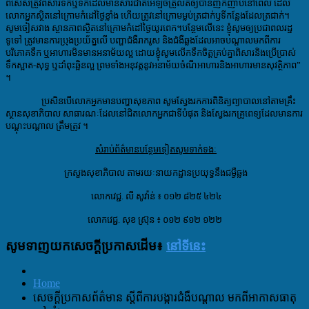
ពិសេសត្រូវពិសារទឹកឬទឹកដែលមានសារជាតិអេឡិចត្រូលីតឲ្យបានញឹកញាប់​នៅពេល ដែល
លោកអ្នកស្ថិតនៅក្រោមកំដៅថ្ងៃខ្លាំង ហើយត្រូវនៅក្រោមម្លប់ត្រជាក់ឫទីកន្លែងដែលត្រជាក់។
សូមចៀសវាង ស្ថានភាពស្ថិតនៅក្រោមកំដៅថ្ងៃយូរពេក
។
បន្ថែមលើនេះ ខ្ញុំសូមឲ្យប្រជាពលរដ្ឋ
ទូទៅ ត្រូវមានការប្រុងប្រយ័ត្នលើ បញ្ហាជំងឺរាករូស និងជំងឺឆ្លងដែលអាចបណ្តាលមកពីការ
បរិភោគទឹក ឬអាហារមិនមានអនាម័យល្អ ដោយ
ខ្ញុំ
សូម
លើក
ទឹកចិត្ត
គ្រប់គ្នា
ពិសារនិងប្រើប្រាស់
ទឹកស្អាត
-សុទ្ធ ឬដាំពុះឆ្អិនល្អ ព្រមទាំង
អនុ
វត្តនូវអនាម័យចំណីអាហារនិង
អាហារ
មានសុវត្ថិភាព
”​
។
ប្រសិនបើលោកអ្នកមានបញ្ហាសុខភាព សូមស្វែងរកការពិនិត្យព្យាបាលនៅតាមគ្រឹះ
ស្ថានសុខាភិបាល សាធារណៈដែលនៅជិតលោកអ្នកជាទីបំផុត និងស្វែងរកគ្រូពេទ្យដែលមានការ
បណ្តុះបណ្តាល ត្រឹមត្រូវ ។
សំរាប់ព័ត៌មានបន្ថែមទៀតសូមទាក់ទងៈ
ក្រសួងសុខាភិបាល តាមរយៈនាយកដ្ឋានប្រយុទ្ធនឹងជម្ងឺឆ្លង
លោកវេជ្ជ. លី សូវ៉ាន់ ៖ ០១២ ៨២៥ ៤២៤
លោកវេជ្ជ. សុខ ស៊្រុន ៖ ០១២ ៩១២ ១២២
សូមទាញយកសេចក្តីប្រកាសដើម៖
នៅទីនេះ
Home
សេចក្ដីប្រកាសព័ត៌មាន ស្តីពីការបង្ការជំងឺបណ្តាល មកពីអាកាសធាតុ