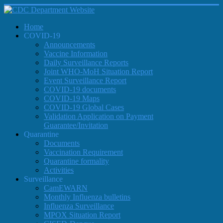
Home
COVID-19
Announcements
Vaccine Information
Daily Surveillance Reports
Joint WHO-MoH Situation Report
Event Surveillance Report
COVID-19 documents
COVID-19 Maps
COVID-19 Global Cases
Validation Application on Payment
Guarantee/Invitation
Quarantine
Documents
Vaccination Requirement
Quarantine formality
Activities
Surveillance
CamEWARN
Monthly Influenza bulletins
Influenza Surveillance
MPOX Situation Report